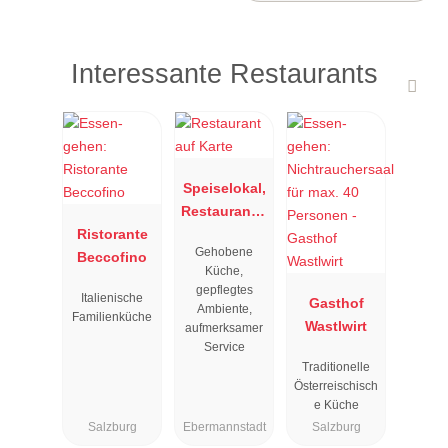
Interessante Restaurants
Speiselokal,
Restaurant "
Ristorante
Resengoerg
Gehobene
Beccofino
"
Küche,
gepflegtes
Italienische
Gasthof
Ambiente,
Familienküche
Wastlwirt
aufmerksamer
Service
Traditionelle
Österreischisch
e Küche
Salzburg
Ebermannstadt
Salzburg