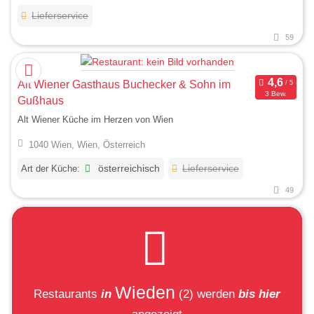
Lieferservice
59
Alt Wiener Gasthaus Buchecker & Sohn im
3 Bew.
Gußhaus
Alt Wiener Küche im Herzen von Wien
1040 Wien, Wien, Österreich
Art der Küche:
österreichisch
Lieferservice
49
Wieden
Restaurants
in
(2)
werden
bis hier