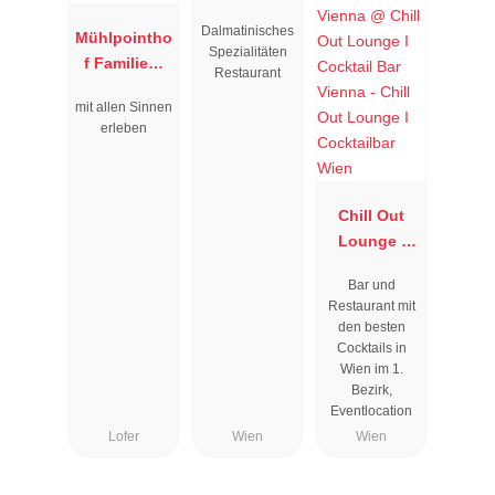
Dalmatinisches
Mühlpointho
Spezialitäten
f Familien-
Restaurant
Vitalhotel
mit allen Sinnen
erleben
Chill Out
Lounge I
Cocktailbar
Bar und
Wien
Restaurant mit
den besten
Cocktails in
Wien im 1.
Bezirk,
Eventlocation
Lofer
Wien
Wien