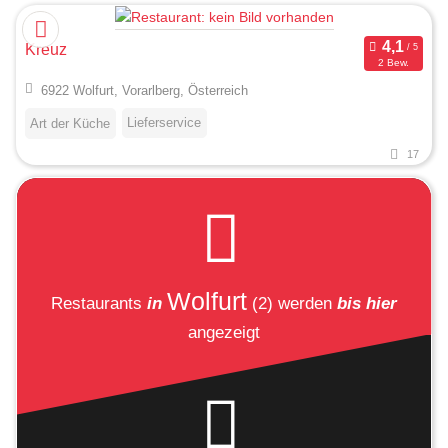
Kreuz
2 Bew.
6922 Wolfurt, Vorarlberg, Österreich
Lieferservice
Art der Küche
17
Wolfurt
Restaurants
in
(2)
werden
bis hier
angezeigt