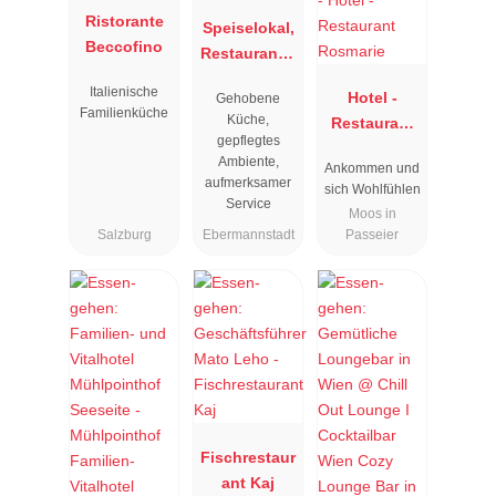
Ristorante
Speiselokal,
Beccofino
Restaurant "
Resengoerg
Italienische
Hotel -
Gehobene
"
Familienküche
Küche,
Restaurant
gepflegtes
Rosmarie
Ambiente,
Ankommen und
aufmerksamer
sich Wohlfühlen
Service
Moos in
Salzburg
Ebermannstadt
Passeier
Fischrestaur
ant Kaj