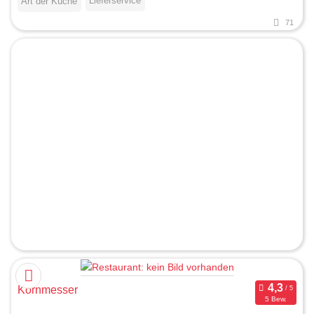
Lieferservice
Art der Küche
71
Kornmesser
5 Bew.