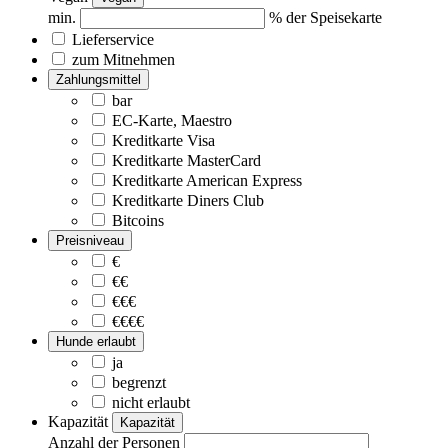
min.
% der Speisekarte
Lieferservice
zum Mitnehmen
Zahlungsmittel
bar
EC-Karte, Maestro
Kreditkarte Visa
Kreditkarte MasterCard
Kreditkarte American Express
Kreditkarte Diners Club
Bitcoins
Preisniveau
€
€€
€€€
€€€€
Hunde erlaubt
ja
begrenzt
nicht erlaubt
Kapazität
Kapazität
Anzahl der Personen