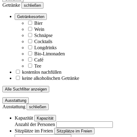
Getränke
schließen
Getränkesorten
Bier
Wein
Schnäpse
Cocktails
Longdrinks
Bio-Limonaden
Café
Tee
kostenlos nachfüllen
keine alkoholischen Getränke
Alle Suchfilter anzeigen
Ausstattung
Ausstattung
schließen
Kapazität
Kapazität
Anzahl der Personen
Sitzplätze im Freien
Sitzplätze im Freien