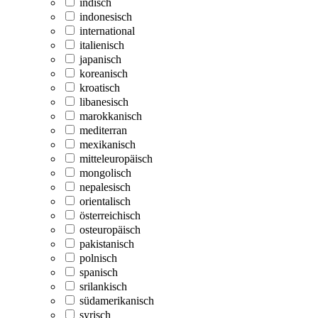
indisch
indonesisch
international
italienisch
japanisch
koreanisch
kroatisch
libanesisch
marokkanisch
mediterran
mexikanisch
mitteleuropäisch
mongolisch
nepalesisch
orientalisch
österreichisch
osteuropäisch
pakistanisch
polnisch
spanisch
srilankisch
südamerikanisch
syrisch