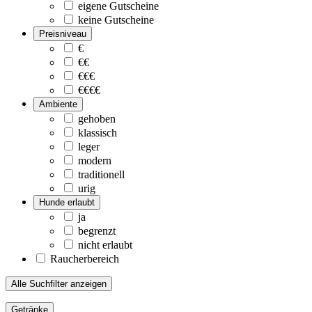
eigene Gutscheine
keine Gutscheine
Preisniveau
€
€€
€€€
€€€€
Ambiente
gehoben
klassisch
leger
modern
traditionell
urig
Hunde erlaubt
ja
begrenzt
nicht erlaubt
Raucherbereich
Alle Suchfilter anzeigen
Getränke