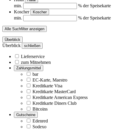
min.
% der Speisekarte
Koscher
Koscher
min.
% der Speisekarte
Alle Suchfilter anzeigen
Überblick
Überblick
schließen
Lieferservice
zum Mitnehmen
Zahlungsmittel
bar
EC-Karte, Maestro
Kreditkarte Visa
Kreditkarte MasterCard
Kreditkarte American Express
Kreditkarte Diners Club
Bitcoins
Gutscheine
Edenred
Sodexo