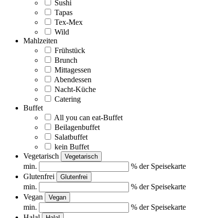
Sushi
Tapas
Tex-Mex
Wild
Mahlzeiten
Frühstück
Brunch
Mittagessen
Abendessen
Nacht-Küche
Catering
Buffet
All you can eat-Buffet
Beilagenbuffet
Salatbuffet
kein Buffet
Vegetarisch
Vegetarisch
min.
% der Speisekarte
Glutenfrei
Glutenfrei
min.
% der Speisekarte
Vegan
Vegan
min.
% der Speisekarte
Halal
Halal