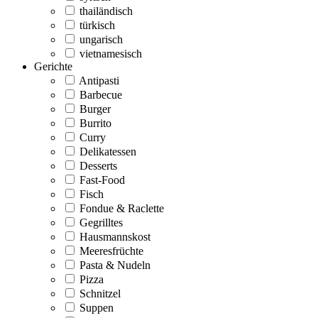
thailändisch
türkisch
ungarisch
vietnamesisch
Gerichte
Antipasti
Barbecue
Burger
Burrito
Curry
Delikatessen
Desserts
Fast-Food
Fisch
Fondue & Raclette
Gegrilltes
Hausmannskost
Meeresfrüchte
Pasta & Nudeln
Pizza
Schnitzel
Suppen