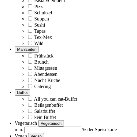
Pasta & Nudeln
Pizza
Schnitzel
Suppen
Sushi
Tapas
Tex-Mex
Wild
Mahlzeiten
Frühstück
Brunch
Mittagessen
Abendessen
Nacht-Küche
Catering
Buffet
All you can eat-Buffet
Beilagenbuffet
Salatbuffet
kein Buffet
Vegetarisch
Vegetarisch
min.
% der Speisekarte
Vegan
Vegan