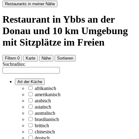
Restaurants in meiner Nähe
Restaurant
in Ybbs an der
Donau
und
10
km Umgebung
mit Sitzplätze im Freien
Filtern
0
Karte
Nähe
Sortieren
Suchradius:
Art der Küche
afrikanisch
amerikanisch
arabisch
asiatisch
australisch
brasilianisch
britisch
chinesisch
deutsch