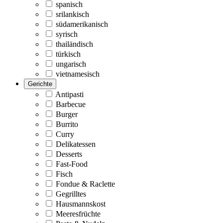
spanisch
srilankisch
südamerikanisch
syrisch
thailändisch
türkisch
ungarisch
vietnamesisch
Gerichte
Antipasti
Barbecue
Burger
Burrito
Curry
Delikatessen
Desserts
Fast-Food
Fisch
Fondue & Raclette
Gegrilltes
Hausmannskost
Meeresfrüchte