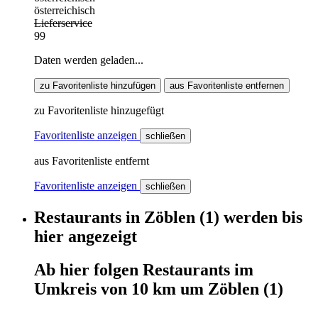
österreichisch
Lieferservice
99
Daten werden geladen...
zu Favoritenliste hinzufügen
aus Favoritenliste entfernen
zu Favoritenliste hinzugefügt
Favoritenliste anzeigen
schließen
aus Favoritenliste entfernt
Favoritenliste anzeigen
schließen
Restaurants
in
Zöblen
(1)
werden
bis
hier
angezeigt
Ab hier
folgen
Restaurants
im
Umkreis von 10 km um
Zöblen
(1)