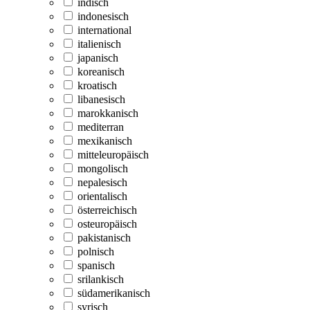
indisch
indonesisch
international
italienisch
japanisch
koreanisch
kroatisch
libanesisch
marokkanisch
mediterran
mexikanisch
mitteleuropäisch
mongolisch
nepalesisch
orientalisch
österreichisch
osteuropäisch
pakistanisch
polnisch
spanisch
srilankisch
südamerikanisch
syrisch