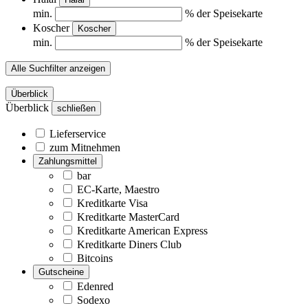
min.
% der Speisekarte
Koscher
Koscher
min.
% der Speisekarte
Alle Suchfilter anzeigen
Überblick
Überblick
schließen
Lieferservice
zum Mitnehmen
Zahlungsmittel
bar
EC-Karte, Maestro
Kreditkarte Visa
Kreditkarte MasterCard
Kreditkarte American Express
Kreditkarte Diners Club
Bitcoins
Gutscheine
Edenred
Sodexo