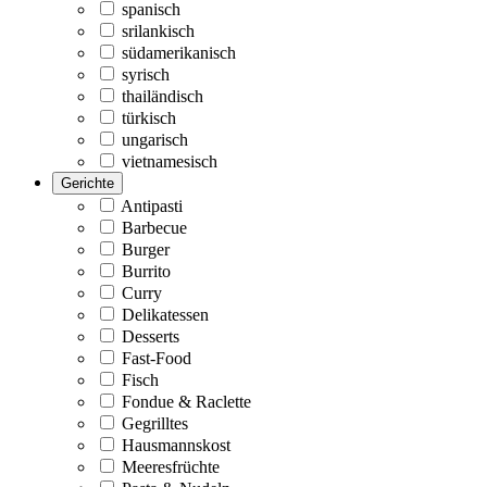
spanisch
srilankisch
südamerikanisch
syrisch
thailändisch
türkisch
ungarisch
vietnamesisch
Gerichte
Antipasti
Barbecue
Burger
Burrito
Curry
Delikatessen
Desserts
Fast-Food
Fisch
Fondue & Raclette
Gegrilltes
Hausmannskost
Meeresfrüchte