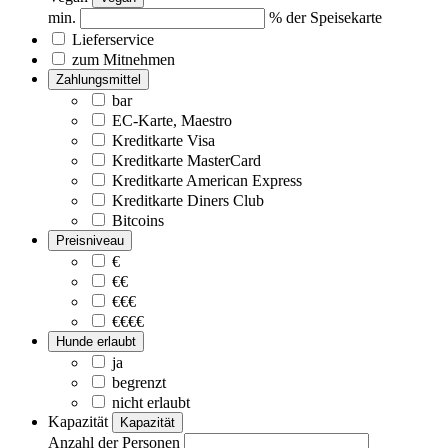
min.
% der Speisekarte
Lieferservice
zum Mitnehmen
Zahlungsmittel
bar
EC-Karte, Maestro
Kreditkarte Visa
Kreditkarte MasterCard
Kreditkarte American Express
Kreditkarte Diners Club
Bitcoins
Preisniveau
€
€€
€€€
€€€€
Hunde erlaubt
ja
begrenzt
nicht erlaubt
Kapazität
Kapazität
Anzahl der Personen