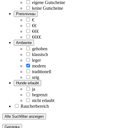
eigene Gutscheine
keine Gutscheine
Preisniveau
€
€€
€€€
€€€€
Ambiente
gehoben
klassisch
leger
modern
traditionell
urig
Hunde erlaubt
ja
begrenzt
nicht erlaubt
Raucherbereich
Alle Suchfilter anzeigen
Getränke