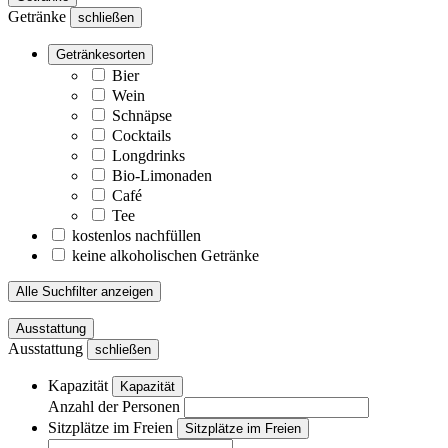
Getränke
schließen
Getränkesorten
Bier
Wein
Schnäpse
Cocktails
Longdrinks
Bio-Limonaden
Café
Tee
kostenlos nachfüllen
keine alkoholischen Getränke
Alle Suchfilter anzeigen
Ausstattung
Ausstattung
schließen
Kapazität
Kapazität
Anzahl der Personen
Sitzplätze im Freien
Sitzplätze im Freien