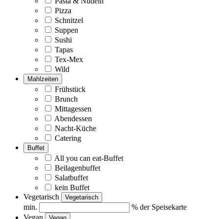
Pasta & Nudeln
Pizza
Schnitzel
Suppen
Sushi
Tapas
Tex-Mex
Wild
Mahlzeiten
Frühstück
Brunch
Mittagessen
Abendessen
Nacht-Küche
Catering
Buffet
All you can eat-Buffet
Beilagenbuffet
Salatbuffet
kein Buffet
Vegetarisch
Vegetarisch
min.
% der Speisekarte
Vegan
Vegan