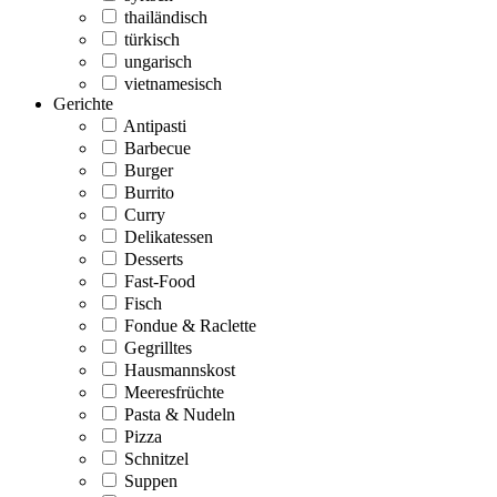
thailändisch
türkisch
ungarisch
vietnamesisch
Gerichte
Antipasti
Barbecue
Burger
Burrito
Curry
Delikatessen
Desserts
Fast-Food
Fisch
Fondue & Raclette
Gegrilltes
Hausmannskost
Meeresfrüchte
Pasta & Nudeln
Pizza
Schnitzel
Suppen