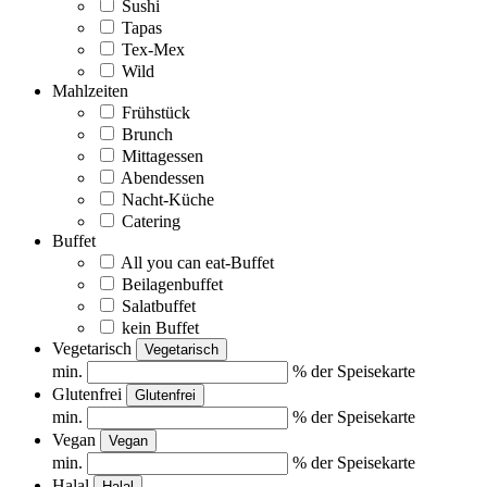
Sushi
Tapas
Tex-Mex
Wild
Mahlzeiten
Frühstück
Brunch
Mittagessen
Abendessen
Nacht-Küche
Catering
Buffet
All you can eat-Buffet
Beilagenbuffet
Salatbuffet
kein Buffet
Vegetarisch
Vegetarisch
min.
% der Speisekarte
Glutenfrei
Glutenfrei
min.
% der Speisekarte
Vegan
Vegan
min.
% der Speisekarte
Halal
Halal