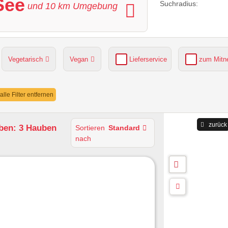
See
Suchradius:
und
10
km Umgebung
Vegetarisch
Vegan
Lieferservice
zum Mit
grüner Gastgarten
Parkplätze verfügbar
alle Filter entfernen
zurück
ben: 3 Hauben
Sortieren
Standard
nach