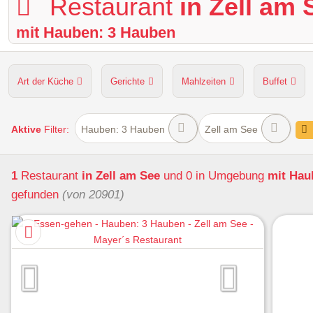
Restaurant
in Zell am 
mit Hauben: 3 Hauben
Art der Küche
Gerichte
Mahlzeiten
Buffet
Hunde erlaubt
Kapazität
Sitzplätze im Freien
Aktive
Filter:
Hauben: 3 Hauben
Zell am See
1
Restaurant
in Zell am See
und 0 in Umgebung
mit Hau
gefunden
(von 20901)