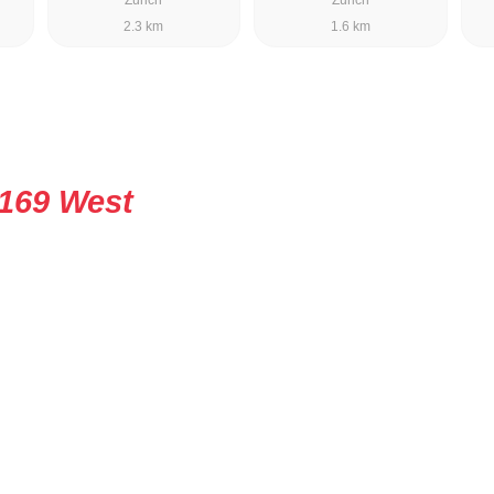
2.3 km
1.6 km
169 West