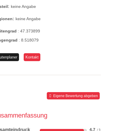
steil:
keine Angabe
gionen:
keine Angabe
eitengrad
:
47.373899
ngengrad
:
8.518079
utenplaner
Kontakt
Eigene Bewertung abgeben
usammenfassung
samteindruck
4,7