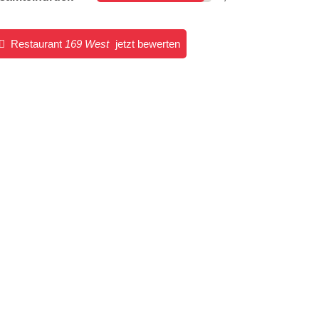
Restaurant
169 West
jetzt bewerten