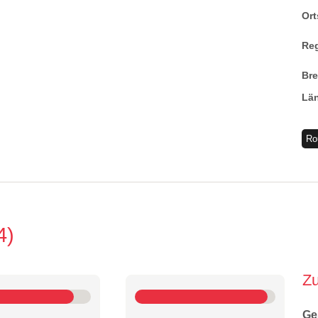
Ort
Re
Br
Lä
Ro
4
Z
Ge