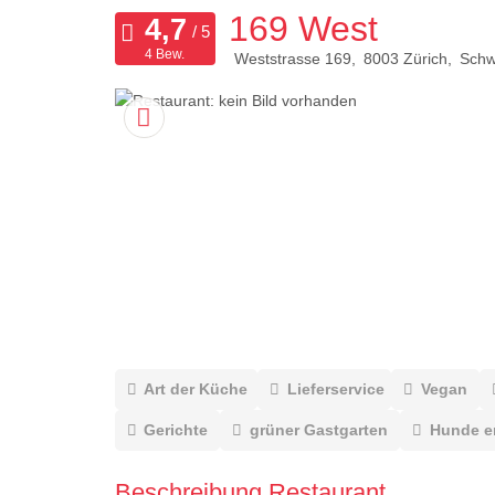
169 West
4 Bew.
Weststrasse 169
8003
Zürich
Schw
Art der Küche
Lieferservice
Vegan
Gerichte
grüner Gastgarten
Hunde e
Beschreibung Restaurant