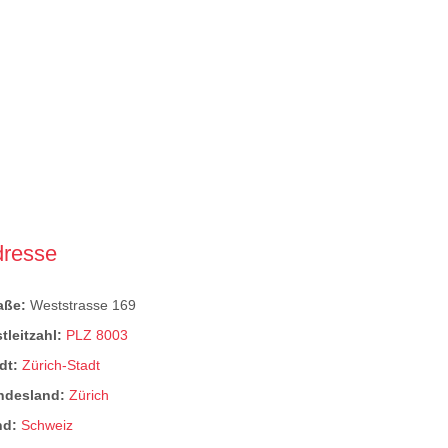
dresse
raße:
Weststrasse 169
tleitzahl:
PLZ 8003
dt:
Zürich-Stadt
ndesland:
Zürich
nd:
Schweiz