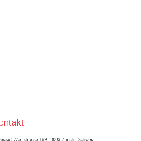
ontakt
resse:
Weststrasse 169
8003
Zürich
Schweiz