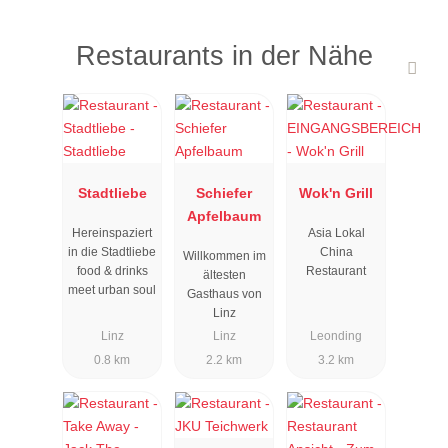
Restaurants in der Nähe
Stadtliebe
Schiefer
Wok'n Grill
Apfelbaum
Hereinspaziert
Asia Lokal
in die Stadtliebe
China
Willkommen im
food & drinks
Restaurant
ältesten
meet urban soul
Gasthaus von
Linz
Linz
Linz
Leonding
0.8 km
2.2 km
3.2 km