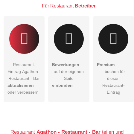
Restaurant-Eintrag zu stellen
.
Für Restaurant
Betreiber
Restaurant-
Bewertungen
Premium
Eintrag Agathon -
auf der eigenen
- buchen für
Restaurant - Bar
Seite
diesen
aktualisieren
einbinden
Restaurant-
oder verbessern
Eintrag
Restaurant
Agathon - Restaurant - Bar
teilen und