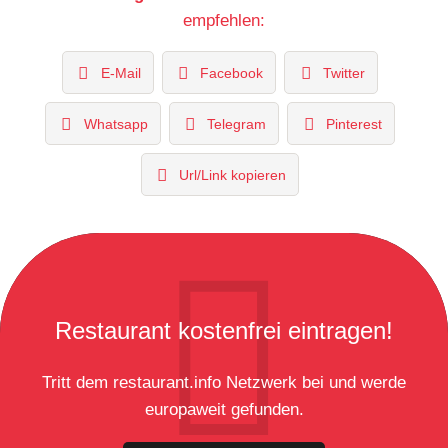
empfehlen:
E-Mail
Facebook
Twitter
Whatsapp
Telegram
Pinterest
Url/Link kopieren
Restaurant kostenfrei eintragen!
Tritt dem restaurant.info Netzwerk bei und werde
europaweit gefunden.