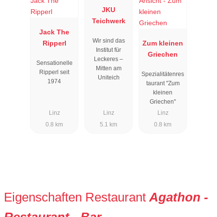
JKU
Teichwerk
Jack The
Wir sind das
Ripperl
Zum kleinen
Institut für
Griechen
Leckeres –
Sensationelle
Mitten am
Ripperl seit
Spezialitätenres
Uniteich
1974
taurant "Zum
kleinen
Griechen"
Linz
Linz
Linz
0.8 km
5.1 km
0.8 km
Eigenschaften Restaurant
Agathon -