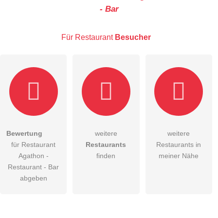
- Bar
E-Mail-Adresse (wird nicht veröffentlicht)
Für Restaurant
Besucher
Hiermit akzeptiere ich die
AGB
.
Bewertung
weitere
weitere
für Restaurant
Restaurants
Restaurants in
Die
Datenschutzerklärung
habe ich zur Kenntnis genommen.
Agathon -
finden
meiner Nähe
öffentliche Frage stellen
Restaurant - Bar
Abbrechen
abgeben
Hinweis:
Bitte beachten Sie, öffentliche Fragen sind
für alle
Besucher sichtbar
.
Klicken Sie hier um eine
individuelle Frage
an den