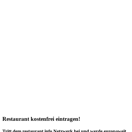
Restaurant kostenfrei eintragen!
Tritt dem restaurant.info Netzwerk bei und werde europaweit