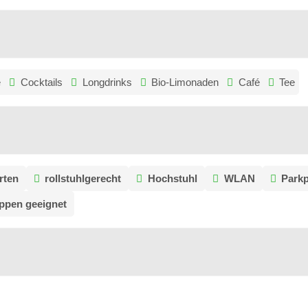
e
Cocktails
Longdrinks
Bio-Limonaden
Café
Tee
rten
rollstuhlgerecht
Hochstuhl
WLAN
Parkp
ppen geeignet