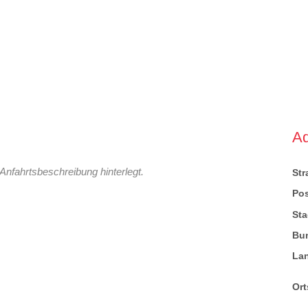
A
Anfahrtsbeschreibung hinterlegt.
St
Pos
Sta
Bu
La
Ort