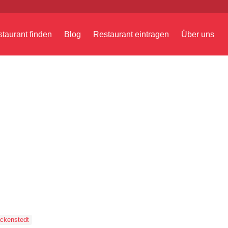
taurant finden
Blog
Restaurant eintragen
Über uns
ckenstedt