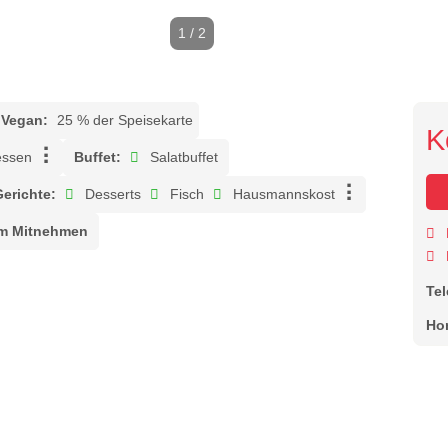
1 / 2
Vegan:
25 % der Speisekarte
K
ssen
Buffet:
Salatbuffet
Gerichte:
Desserts
Fisch
Hausmannskost
m Mitnehmen
Te
Ho