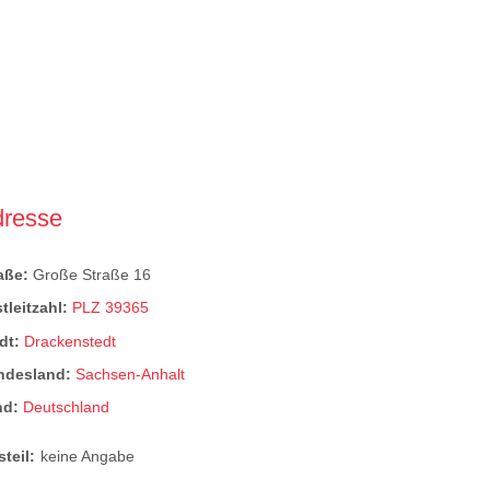
dresse
raße:
Große Straße 16
tleitzahl:
PLZ 39365
dt:
Drackenstedt
ndesland:
Sachsen-Anhalt
nd:
Deutschland
steil:
keine Angabe