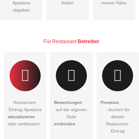
Apadana
finden
meiner Nähe
Die
Datenschutzerklärung
habe ich zur Kenntnis genommen.
abgeben
öffentliche Frage stellen
Abbrechen
Hinweis:
Bitte beachten Sie, öffentliche Fragen sind
für alle
Besucher sichtbar
.
Für Restaurant
Betreiber
Klicken Sie hier um eine
individuelle Frage
an den
Restaurant-Eintrag zu stellen
.
Restaurant-
Bewertungen
Premium
Eintrag Apadana
auf der eigenen
- buchen für
aktualisieren
Seite
diesen
oder verbessern
einbinden
Restaurant-
Eintrag