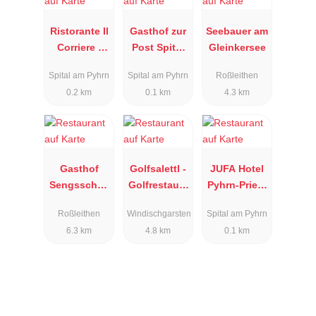
Ristorante Il
Gasthof zur
Seebauer am
Corriere -
Post Spital
Gleinkersee
Gasthof
am Pyhrn
Spital am Pyhrn
Spital am Pyhrn
Roßleithen
Botenwirt
0.2 km
0.1 km
4.3 km
Gasthof
Golfsalettl -
JUFA Hotel
Sengsschmi
Golfrestaura
Pyhrn-Priel -
ed
nt GC
Café
Roßleithen
Windischgarsten
Spital am Pyhrn
Windischgar
6.3 km
4.8 km
0.1 km
sten Pyhrn-
Priel