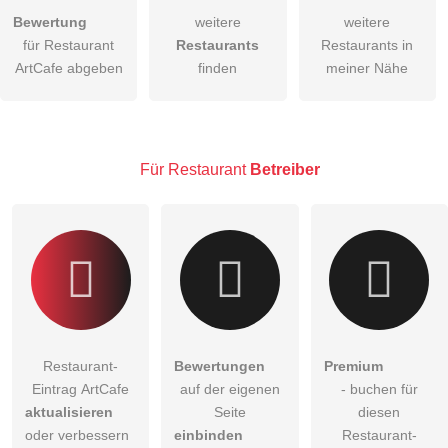
Bewertung
weitere
weitere
Hiermit akzeptiere ich die
AGB
.
für Restaurant
Restaurants
Restaurants in
ArtCafe abgeben
finden
meiner Nähe
Die
Datenschutzerklärung
habe ich zur Kenntnis genommen.
öffentliche Frage stellen
Abbrechen
Hinweis:
Bitte beachten Sie, öffentliche Fragen sind
für alle
Für Restaurant
Betreiber
Besucher sichtbar
.
Klicken Sie hier um eine
individuelle Frage
an den
Restaurant-Eintrag zu stellen
.
Restaurant-
Bewertungen
Premium
Eintrag ArtCafe
auf der eigenen
- buchen für
aktualisieren
Seite
diesen
oder verbessern
einbinden
Restaurant-