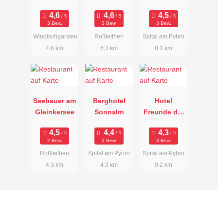
nt GC
ed
Café
Windischgar
3 Bew.
3 Bew.
3 Bew.
sten Pyhrn-
Windischgarsten
Roßleithen
Spital am Pyhrn
Priel
4.8 km
6.3 km
0.1 km
Seebauer am
Berghotel
Hotel
Gleinkersee
Sonnalm
Freunde der
Natur -
Restaurant
2 Bew.
2 Bew.
3 Bew.
Roßleithen
Spital am Pyhrn
Spital am Pyhrn
4.3 km
4.3 km
0.2 km