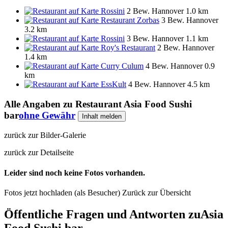
Rossini
2 Bew.
Hannover
1.0 km
Restaurant Zorbas
3 Bew.
Hannover
3.2 km
Rossini
3 Bew.
Hannover
1.1 km
Roy's Restaurant
2 Bew.
Hannover
1.4 km
Curry Culum
4 Bew.
Hannover
0.9
km
EssKult
4 Bew.
Hannover
4.5 km
Alle Angaben zu
Restaurant Asia Food Sushi
bar
ohne Gewähr
Inhalt melden
zurück zur Bilder-Galerie
zurück zur Detailseite
Leider sind noch keine Fotos vorhanden.
Fotos jetzt hochladen (als Besucher)
Zurück zur Übersicht
Öffentliche Fragen und Antworten
zu
Asia
Food Sushi bar