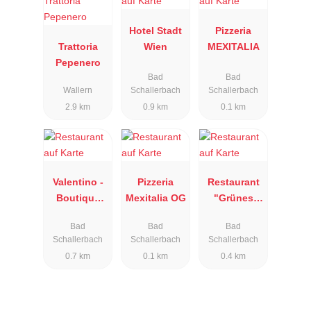
Hotel Stadt
Pizzeria
Trattoria
Wien
MEXITALIA
Pepenero
Bad
Bad
Wallern
Schallerbach
Schallerbach
2.9 km
0.9 km
0.1 km
Valentino -
Pizzeria
Restaurant
Boutique
Mexitalia OG
"Grünes
Hotel +
Türl"
Bad
Bad
Bad
Kantina
Schallerbach
Schallerbach
Schallerbach
0.7 km
0.1 km
0.4 km