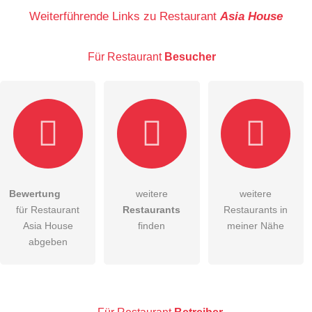
Name
Weiterführende Links zu Restaurant
Asia House
Für Restaurant
Besucher
E-Mail-Adresse (wird nicht veröffentlicht)
Bewertung
weitere
weitere
Hiermit akzeptiere ich die
AGB
.
für Restaurant
Restaurants
Restaurants in
Asia House
finden
meiner Nähe
Die
Datenschutzerklärung
habe ich zur Kenntnis genommen.
abgeben
öffentliche Frage stellen
Abbrechen
Hinweis:
Bitte beachten Sie, öffentliche Fragen sind
für alle
Besucher sichtbar
.