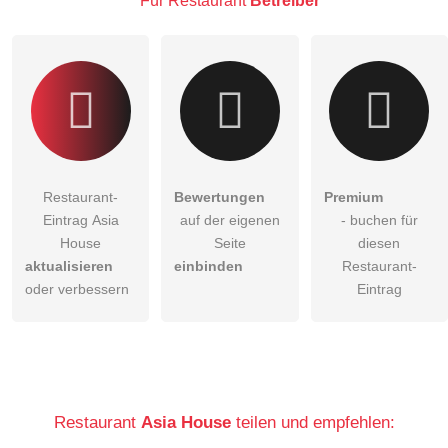
Für Restaurant
Betreiber
Klicken Sie hier um eine
individuelle Frage
an den
Restaurant-Eintrag zu stellen
.
Restaurant-
Bewertungen
Premium
Eintrag Asia
auf der eigenen
- buchen für
House
Seite
diesen
aktualisieren
einbinden
Restaurant-
oder verbessern
Eintrag
Restaurant
Asia House
teilen und empfehlen: