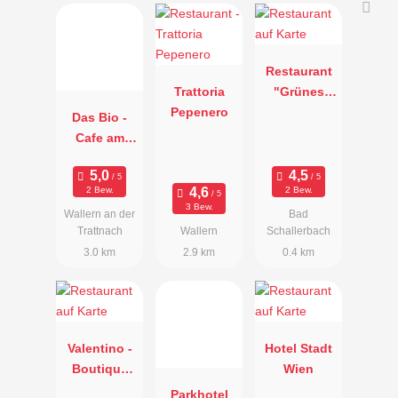
Restaurant
Trattoria
"Grünes
Pepenero
Türl"
Das Bio -
Cafe am
Malznerhof
2 Bew.
2 Bew.
3 Bew.
Wallern an der
Bad
Trattnach
Wallern
Schallerbach
3.0 km
2.9 km
0.4 km
Valentino -
Hotel Stadt
Boutique
Wien
Hotel +
Parkhotel