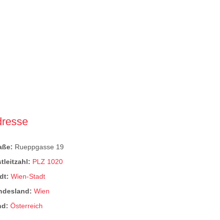
dresse
raße:
Rueppgasse 19
tleitzahl:
PLZ 1020
dt:
Wien-Stadt
ndesland:
Wien
nd:
Österreich