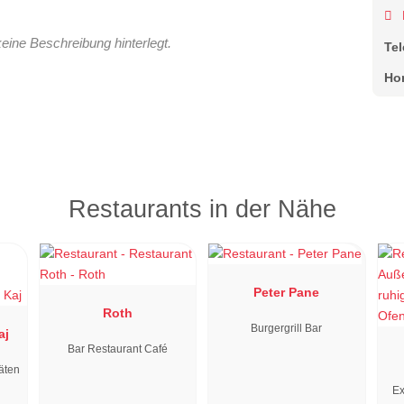
keine Beschreibung hinterlegt.
Te
Ho
Restaurants in der Nähe
Peter Pane
Roth
Burgergrill Bar
aj
Bar Restaurant Café
äten
Ex