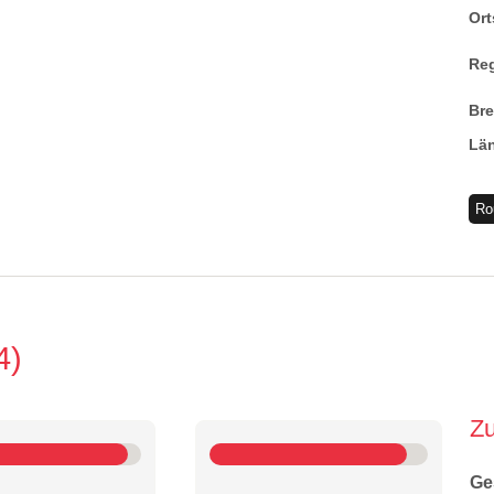
Ort
Re
Br
Lä
Ro
4
Z
Ge