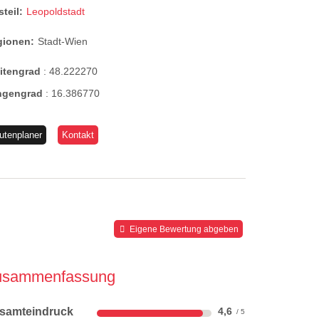
steil:
Leopoldstadt
gionen:
Stadt-Wien
eitengrad
:
48.222270
ngengrad
:
16.386770
utenplaner
Kontakt
Eigene Bewertung abgeben
usammenfassung
samteindruck
4,6