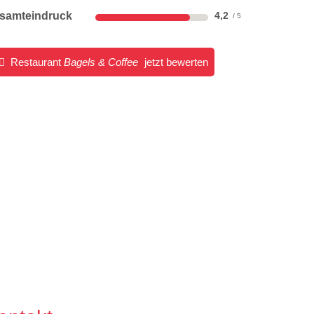
samteindruck
4,2
Restaurant
Bagels & Coffee
jetzt bewerten