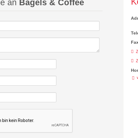
K
ge an
Bagels & Coffee
Ad
Tel
Fax
Z
Ho