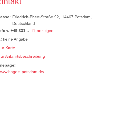
ontakt
resse:
Friedrich-Ebert-Straße 92
14467
Potsdam
Deutschland
efon:
+49 331...
anzeigen
:
keine Angabe
ur Karte
Zur Anfahrtsbeschreibung
mepage:
www.bagels-potsdam.de/