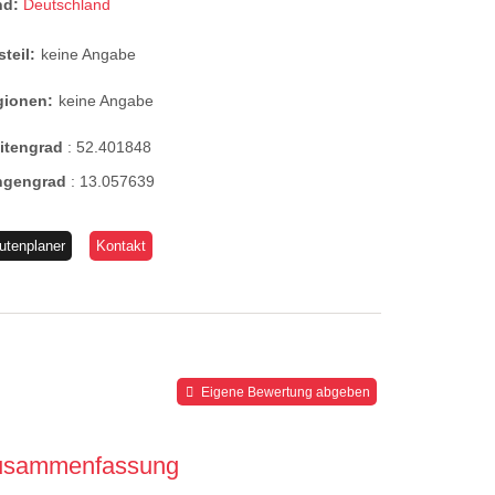
nd:
Deutschland
steil:
keine Angabe
gionen:
keine Angabe
eitengrad
:
52.401848
ngengrad
:
13.057639
utenplaner
Kontakt
Eigene Bewertung abgeben
usammenfassung