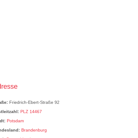
dresse
raße:
Friedrich-Ebert-Straße 92
tleitzahl:
PLZ 14467
dt:
Potsdam
ndesland:
Brandenburg