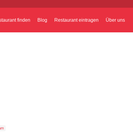
taurant finden
Blog
Restaurant eintragen
Über uns
am