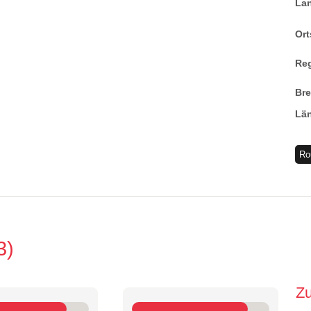
La
Ort
Re
Br
Lä
Ro
3
Z