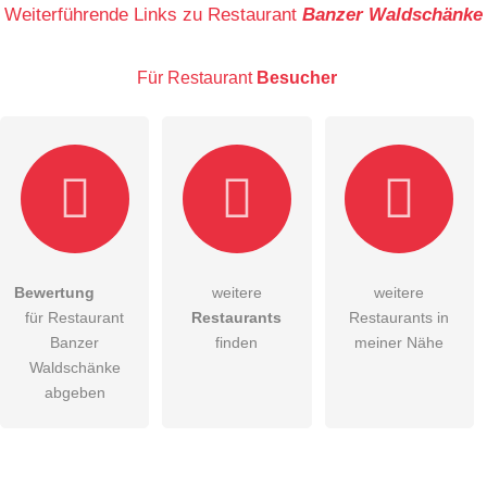
Name
Weiterführende Links zu Restaurant
Banzer Waldschänke
Für Restaurant
Besucher
E-Mail-Adresse (wird nicht veröffentlicht)
Bewertung
weitere
weitere
Hiermit akzeptiere ich die
AGB
.
für Restaurant
Restaurants
Restaurants in
Banzer
finden
meiner Nähe
Die
Datenschutzerklärung
habe ich zur Kenntnis genommen.
Waldschänke
abgeben
öffentliche Frage stellen
Abbrechen
Hinweis:
Bitte beachten Sie, öffentliche Fragen sind
für alle
Besucher sichtbar
.