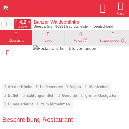
Menu
Banzer Waldschänke
Seestraße 3
96231
Bad Staffelstein
Deutschland
3 Bew.
Übersicht
Lage
Fotos
Bewertungen
0
3
Art der Küche
Lieferservice
Vegan
Mahlzeiten
Buffet
Zahlungsmittel
Gerichte
grüner Gastgarten
Hunde erlaubt
zum Mitnehmen
Beschreibung Restaurant