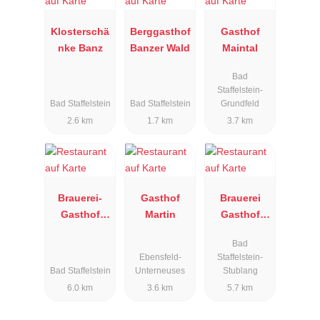
Klosterschä
Berggasthof
Gasthof
nke Banz
Banzer Wald
Maintal
Bad
Staffelstein-
Bad Staffelstein
Bad Staffelstein
Grundfeld
2.6 km
1.7 km
3.7 km
Brauerei-
Gasthof
Brauerei
Gasthof
Martin
Gasthof
Dinkel
Hennemann
Bad
Ebensfeld-
Staffelstein-
Bad Staffelstein
Unterneuses
Stublang
6.0 km
3.6 km
5.7 km