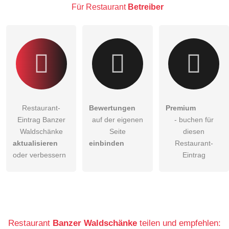
Klicken Sie hier um eine
individuelle Frage
an den
Für Restaurant
Betreiber
Restaurant-Eintrag zu stellen
.
Restaurant-
Bewertungen
Premium
Eintrag Banzer
auf der eigenen
- buchen für
Waldschänke
Seite
diesen
aktualisieren
einbinden
Restaurant-
oder verbessern
Eintrag
Restaurant
Banzer Waldschänke
teilen und empfehlen: