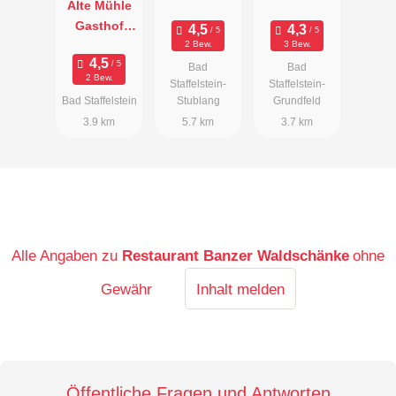
Alte Mühle
Gasthof
Pension
2 Bew.
3 Bew.
Biergarten
Bad
Bad
2 Bew.
Staffelstein-
Staffelstein-
Bad Staffelstein
Stublang
Grundfeld
3.9 km
5.7 km
3.7 km
Alle Angaben zu
Restaurant Banzer Waldschänke
ohne
Gewähr
Inhalt melden
Öffentliche Fragen und Antworten