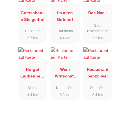
Gutsschänk
Im alten
Das Nack
e Steigerhof
Gutshof
Gau-
Harxheim
Harxheim
Bischofsheim
3.7 km
4.4 km
3.2 km
Hofgut
Wein
Restaurant
Laubenheim
Wirtschaft
benzoliver
er Höhe
Hotel Das
Mainz
Nieder-Olm
Ober-Olm
Crass
4.4 km
8.3 km
8.4 km