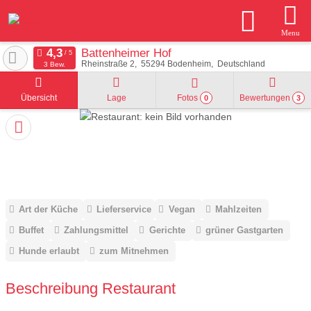
Menu
Battenheimer Hof
Rheinstraße 2
55294
Bodenheim
Deutschland
3 Bew.
Übersicht
Lage
Fotos
Bewertungen
0
3
Art der Küche
Lieferservice
Vegan
Mahlzeiten
Buffet
Zahlungsmittel
Gerichte
grüner Gastgarten
Hunde erlaubt
zum Mitnehmen
Beschreibung Restaurant