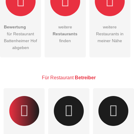
Bewertung
weitere
weitere
Hiermit akzeptiere ich die
AGB
.
für Restaurant
Restaurants
Restaurants in
Battenheimer Hof
finden
meiner Nähe
Die
Datenschutzerklärung
habe ich zur Kenntnis genommen.
abgeben
öffentliche Frage stellen
Abbrechen
Hinweis:
Bitte beachten Sie, öffentliche Fragen sind
für alle
Besucher sichtbar
.
Für Restaurant
Betreiber
Klicken Sie hier um eine
individuelle Frage
an den
Restaurant-Eintrag zu stellen
.