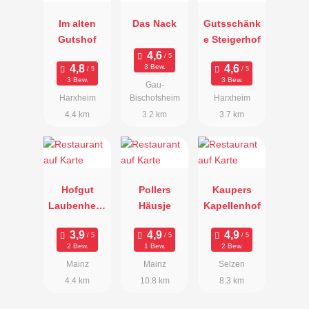
Im alten
Das Nack
Gutsschänk
Gutshof
e Steigerhof
3 Bew.
3 Bew.
3 Bew.
Gau-
Harxheim
Bischofsheim
Harxheim
4.4 km
3.2 km
3.7 km
Hofgut
Pollers
Kaupers
Laubenheim
Häusje
Kapellenhof
er Höhe
2 Bew.
1 Bew.
2 Bew.
Mainz
Mainz
Selzen
4.4 km
10.8 km
8.3 km