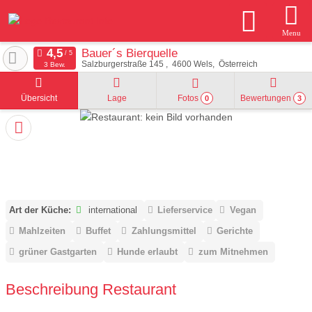
Menu
Bauer´s Bierquelle
Salzburgerstraße 145
4600
Wels
Österreich
3 Bew.
Übersicht
Lage
Fotos
Bewertungen
0
3
Art der Küche:
international
Lieferservice
Vegan
Mahlzeiten
Buffet
Zahlungsmittel
Gerichte
grüner Gastgarten
Hunde erlaubt
zum Mitnehmen
Beschreibung Restaurant