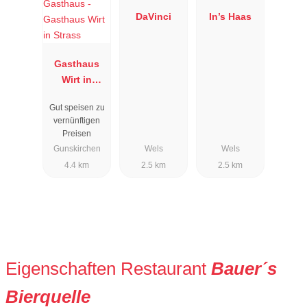
DaVinci
In’s Haas
Gasthaus
Wirt in
Strass
Gut speisen zu
vernünftigen
Preisen
Gunskirchen
Wels
Wels
4.4 km
2.5 km
2.5 km
Eigenschaften Restaurant
Bauer´s
Bierquelle