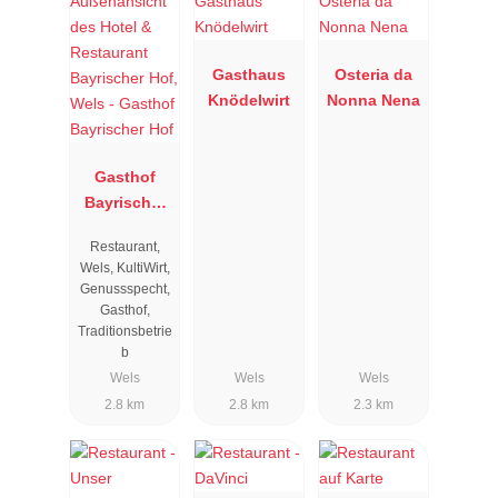
Gasthaus
Osteria da
Knödelwirt
Nonna Nena
Gasthof
Bayrischer
Hof
Restaurant,
Wels, KultiWirt,
Genussspecht,
Gasthof,
Traditionsbetrie
b
Wels
Wels
Wels
2.8 km
2.8 km
2.3 km