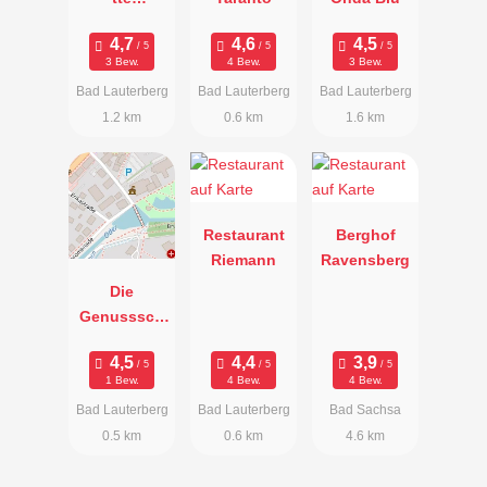
Bismarcktur
m
3 Bew.
4 Bew.
3 Bew.
Bad Lauterberg
Bad Lauterberg
Bad Lauterberg
1.2 km
0.6 km
1.6 km
Restaurant
Berghof
Riemann
Ravensberg
Die
Genusssch
miede
1 Bew.
4 Bew.
4 Bew.
Bad Lauterberg
Bad Lauterberg
Bad Sachsa
0.5 km
0.6 km
4.6 km