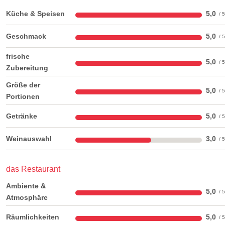
Küche & Speisen
5,0
Geschmack
5,0
frische
5,0
Zubereitung
Größe der
5,0
Portionen
Getränke
5,0
Weinauswahl
3,0
das Restaurant
Ambiente &
5,0
Atmosphäre
Räumlichkeiten
5,0