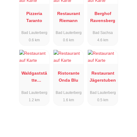
Pizzeria
Restaurant
Berghof
Taranto
Riemann
Ravensberg
Bad Lauterberg
Bad Lauterberg
Bad Sachsa
0.6 km
0.6 km
4.6 km
Waldgaststä
Ristorante
Restaurant
tte
Onda Blu
Jägerstuben
Bismarcktur
Bad Lauterberg
Bad Lauterberg
Bad Lauterberg
m
1.2 km
1.6 km
0.5 km