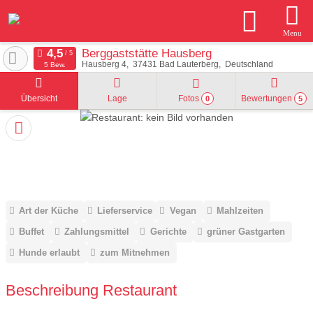
Menu
Berggaststätte Hausberg
Hausberg 4
37431
Bad Lauterberg
Deutschland
5 Bew.
Übersicht
Lage
Fotos
Bewertungen
0
5
Art der Küche
Lieferservice
Vegan
Mahlzeiten
Buffet
Zahlungsmittel
Gerichte
grüner Gastgarten
Hunde erlaubt
zum Mitnehmen
Beschreibung Restaurant