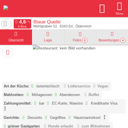
Menu
Blaue Quelle
Mühlgraben 52
6343
Erl
Österreich
4 Bew.
Übersicht
Lage
Fotos
Bewertungen
0
4
Art der Küche:
österreichisch
Lieferservice
Vegan
Mahlzeiten:
Mittagessen
Abendessen
Buffet
Zahlungsmittel:
bar
EC-Karte, Maestro
Kreditkarte Visa
Gerichte:
Desserts
Gegrilltes
Hausmannskost
grüner Gastgarten
Hunde erlaubt
zum Mitnehmen