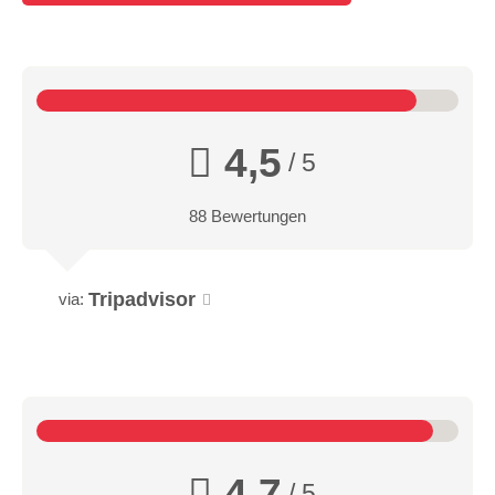
4,5
/ 5
88 Bewertungen
Tripadvisor
via:
4,7
/ 5