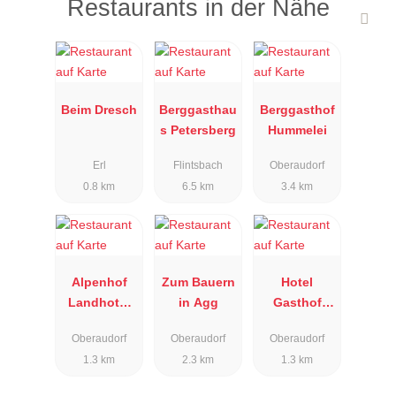
Restaurants in der Nähe
Beim Dresch
Berggasthau
Berggasthof
s Petersberg
Hummelei
Erl
Flintsbach
Oberaudorf
0.8 km
6.5 km
3.4 km
Alpenhof
Zum Bauern
Hotel
Landhotel
in Agg
Gasthof
Restaurant
Metzgerei
Oberaudorf
Oberaudorf
Oberaudorf
Keindl
1.3 km
2.3 km
1.3 km