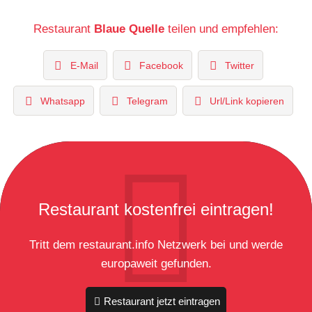
Restaurant
Blaue Quelle
teilen und empfehlen:
E-Mail
Facebook
Twitter
Whatsapp
Telegram
Url/Link kopieren
Restaurant kostenfrei eintragen!
Tritt dem restaurant.info Netzwerk bei und werde
europaweit gefunden.
Restaurant jetzt eintragen