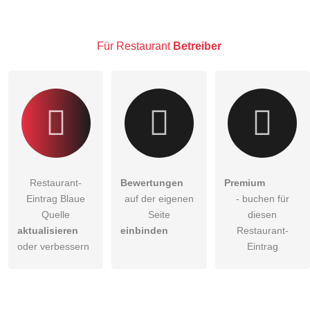
Hinweis:
Bitte beachten Sie, öffentliche Fragen sind
für alle
Besucher sichtbar
.
Für Restaurant
Betreiber
Klicken Sie hier um eine
individuelle Frage
an den
Restaurant-Eintrag zu stellen
.
Restaurant-
Bewertungen
Premium
Eintrag Blaue
auf der eigenen
- buchen für
Quelle
Seite
diesen
aktualisieren
einbinden
Restaurant-
oder verbessern
Eintrag