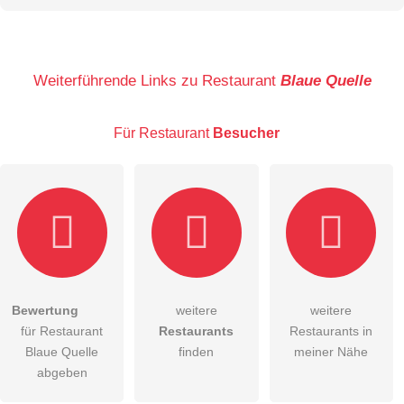
Name
Weiterführende Links zu Restaurant
Blaue Quelle
Für Restaurant
Besucher
E-Mail-Adresse (wird nicht veröffentlicht)
Bewertung
weitere
weitere
Hiermit akzeptiere ich die
AGB
.
für Restaurant
Restaurants
Restaurants in
Blaue Quelle
finden
meiner Nähe
Die
Datenschutzerklärung
habe ich zur Kenntnis genommen.
abgeben
öffentliche Frage stellen
Abbrechen