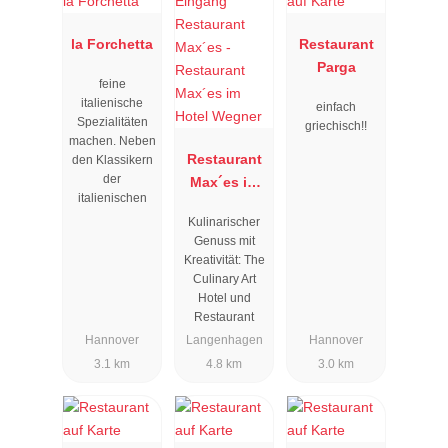
la Forchetta
Restaurant
Parga
feine
italienische
einfach
Spezialitäten
griechisch!!
machen. Neben
Restaurant
den Klassikern
der
Max´es im
italienischen
Hotel
Kulinarischer
Wegner
Genuss mit
Kreativität: The
Culinary Art
Hotel und
Restaurant
Hannover
Langenhagen
Hannover
3.1 km
4.8 km
3.0 km