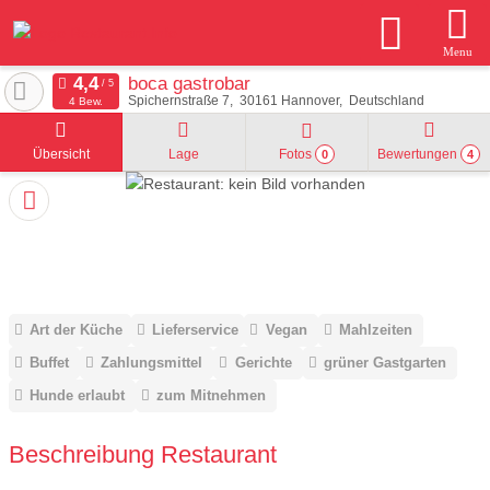
Menu
boca gastrobar
Spichernstraße 7
30161
Hannover
Deutschland
4 Bew.
Übersicht
Lage
Fotos
Bewertungen
0
4
Art der Küche
Lieferservice
Vegan
Mahlzeiten
Buffet
Zahlungsmittel
Gerichte
grüner Gastgarten
Hunde erlaubt
zum Mitnehmen
Beschreibung Restaurant