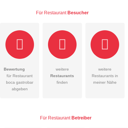
Für Restaurant
Besucher
E-Mail-Adresse (wird nicht veröffentlicht)
Bewertung
weitere
weitere
Hiermit akzeptiere ich die
AGB
.
für Restaurant
Restaurants
Restaurants in
boca gastrobar
finden
meiner Nähe
Die
Datenschutzerklärung
habe ich zur Kenntnis genommen.
abgeben
öffentliche Frage stellen
Abbrechen
Hinweis:
Bitte beachten Sie, öffentliche Fragen sind
für alle
Besucher sichtbar
.
Für Restaurant
Betreiber
Klicken Sie hier um eine
individuelle Frage
an den