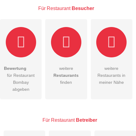
Für Restaurant
Besucher
E-Mail-Adresse (wird nicht veröffentlicht)
Bewertung
weitere
weitere
Hiermit akzeptiere ich die
AGB
.
für Restaurant
Restaurants
Restaurants in
Bombay
finden
meiner Nähe
Die
Datenschutzerklärung
habe ich zur Kenntnis genommen.
abgeben
öffentliche Frage stellen
Abbrechen
Hinweis:
Bitte beachten Sie, öffentliche Fragen sind
für alle
Besucher sichtbar
.
Für Restaurant
Betreiber
Klicken Sie hier um eine
individuelle Frage
an den
Restaurant-Eintrag zu stellen
.