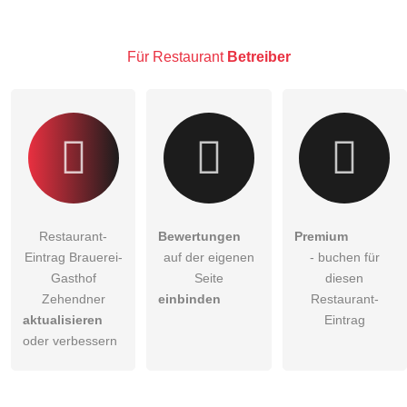
Besucher sichtbar
.
Klicken Sie hier um eine
individuelle Frage
an den
Restaurant-Eintrag zu stellen
.
Für Restaurant
Betreiber
Restaurant-
Bewertungen
Premium
Eintrag Brauerei-
auf der eigenen
- buchen für
Gasthof
Seite
diesen
Zehendner
einbinden
Restaurant-
aktualisieren
Eintrag
oder verbessern