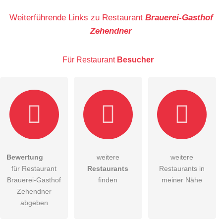
Name
Weiterführende Links zu Restaurant
Brauerei-Gasthof
Zehendner
E-Mail-Adresse (wird nicht veröffentlicht)
Für Restaurant
Besucher
Hiermit akzeptiere ich die
AGB
.
Bewertung
weitere
weitere
für Restaurant
Restaurants
Restaurants in
Die
Datenschutzerklärung
habe ich zur Kenntnis genommen.
Brauerei-Gasthof
finden
meiner Nähe
öffentliche Frage stellen
Zehendner
Abbrechen
abgeben
Hinweis:
Bitte beachten Sie, öffentliche Fragen sind
für alle