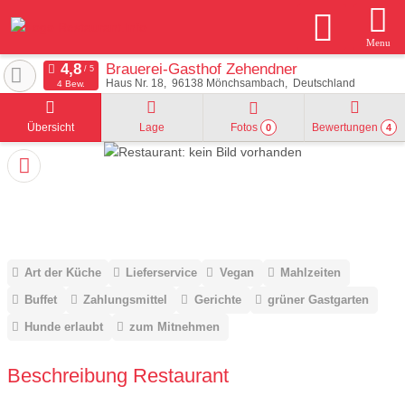
Menu
Brauerei-Gasthof Zehendner
Haus Nr. 18
96138
Mönchsambach
Deutschland
4 Bew.
Übersicht
Lage
Fotos
Bewertungen
0
4
Art der Küche
Lieferservice
Vegan
Mahlzeiten
Buffet
Zahlungsmittel
Gerichte
grüner Gastgarten
Hunde erlaubt
zum Mitnehmen
Beschreibung Restaurant