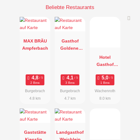
Beliebte Restaurants
MAX BRÄU
Gasthof
Ampferbach
Goldener
Hirsch
Hotel
Gasthof
Linsner
2 Bew.
3 Bew.
1 Bew.
Burgebrach
Burgebrach
Wachenroth
4.8 km
4.7 km
8.0 km
Gaststätte
Landgasthof
Kiessling
Weichlein