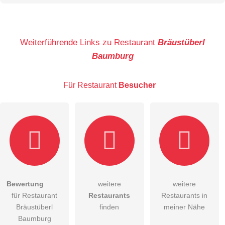
Name
Weiterführende Links zu Restaurant
Bräustüberl
Baumburg
E-Mail-Adresse (wird nicht veröffentlicht)
Für Restaurant
Besucher
Hiermit akzeptiere ich die
AGB
.
Bewertung
weitere
weitere
für Restaurant
Restaurants
Restaurants in
Die
Datenschutzerklärung
habe ich zur Kenntnis genommen.
Bräustüberl
finden
meiner Nähe
öffentliche Frage stellen
Baumburg
Abbrechen