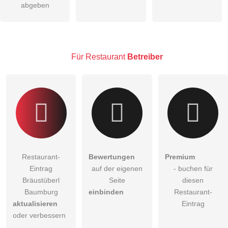
abgeben
Hinweis:
Bitte beachten Sie, öffentliche Fragen sind
für alle
Besucher sichtbar
.
Klicken Sie hier um eine
individuelle Frage
an den
Restaurant-Eintrag zu stellen
.
Für Restaurant
Betreiber
Restaurant-
Bewertungen
Premium
Eintrag
auf der eigenen
- buchen für
Bräustüberl
Seite
diesen
Baumburg
einbinden
Restaurant-
aktualisieren
Eintrag
oder verbessern