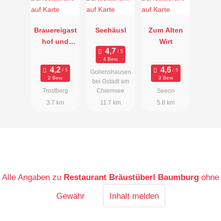
Brauereigast
Seehäusl
Zum Alten
hof und
Wirt
Stadthotel
4 Bew.
Pfaubräu
Gollenshausen
2 Bew.
3 Bew.
bei Gstadt am
Trostberg
Chiemsee
Seeon
3.7 km
11.7 km
5.8 km
Alle Angaben zu
Restaurant Bräustüberl Baumburg
ohne
Gewähr
Inhalt melden