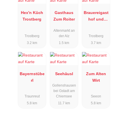
Hex'n Küch
Gasthaus
Brauereigast
Trostberg
Zum Roiter
hof und
Stadthotel
Altenmarkt an
Pfaubräu
Trostberg
der Alz
Trostberg
3.2 km
1.5 km
3.7 km
Bayernstübe
Seehäusl
Zum Alten
rl
Wirt
Gollenshausen
bei Gstadt am
Traunreut
Chiemsee
Seeon
5.8 km
11.7 km
5.8 km