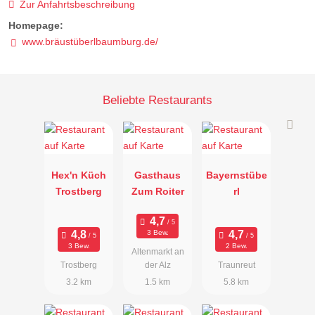
Zur Anfahrtsbeschreibung
Homepage:
www.bräustüberlbaumburg.de/
Beliebte Restaurants
Hex'n Küch
Gasthaus
Bayernstübe
Trostberg
Zum Roiter
rl
3 Bew.
3 Bew.
2 Bew.
Altenmarkt an
Trostberg
der Alz
Traunreut
3.2 km
1.5 km
5.8 km