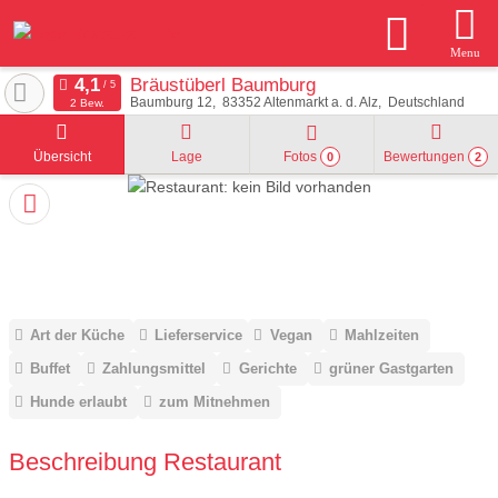
Menu
Bräustüberl Baumburg
Baumburg 12
83352
Altenmarkt a. d. Alz
Deutschland
2 Bew.
Übersicht
Lage
Fotos
Bewertungen
0
2
Art der Küche
Lieferservice
Vegan
Mahlzeiten
Buffet
Zahlungsmittel
Gerichte
grüner Gastgarten
Hunde erlaubt
zum Mitnehmen
Beschreibung Restaurant