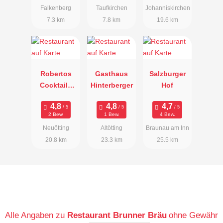
Falkenberg
Taufkirchen
Johanniskirchen
7.3 km
7.8 km
19.6 km
Robertos
Gasthaus
Salzburger
Cocktails
Hinterberger
Hof
und Mehr
2 Bew.
1 Bew.
4 Bew.
Neuötting
Altötting
Braunau am Inn
20.8 km
23.3 km
25.5 km
Alle Angaben zu
Restaurant Brunner Bräu
ohne Gewähr