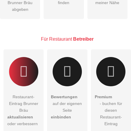
Brunner Bräu
finden
meiner Nähe
Die
Datenschutzerklärung
habe ich zur Kenntnis genommen.
abgeben
öffentliche Frage stellen
Abbrechen
Hinweis:
Bitte beachten Sie, öffentliche Fragen sind
für alle
Besucher sichtbar
.
Für Restaurant
Betreiber
Klicken Sie hier um eine
individuelle Frage
an den
Restaurant-Eintrag zu stellen
.
Restaurant-
Bewertungen
Premium
Eintrag Brunner
auf der eigenen
- buchen für
Bräu
Seite
diesen
aktualisieren
einbinden
Restaurant-
oder verbessern
Eintrag