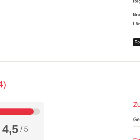
Re
Br
Lä
Ro
4
Z
Ge
4,5
/ 5