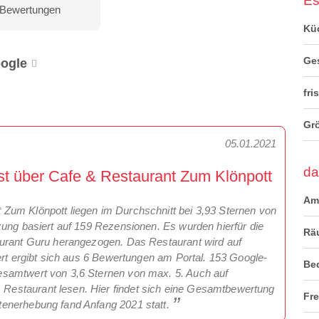
Es
 Bewertungen
Kü
Ge
ogle
fri
Grö
05.01.2021
da
t über Cafe & Restaurant Zum Klönpott
Am
Zum Klönpott liegen im Durchschnitt bei 3,93 Sternen von
zung basiert auf 159 Rezensionen. Es wurden hierfür die
Rä
aurant Guru herangezogen. Das Restaurant wird auf
ert ergibt sich aus 6 Bewertungen am Portal. 153 Google-
Be
esamtwert von 3,6 Sternen von max. 5. Auch auf
estaurant lesen. Hier findet sich eine Gesamtbewertung
Fre
tenerhebung fand Anfang 2021 statt.