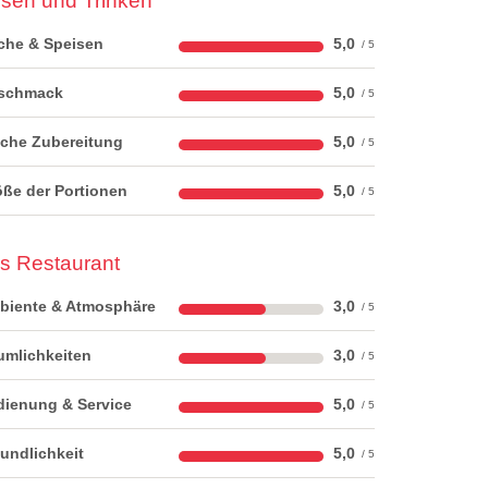
sen und Trinken
che & Speisen
5,0
schmack
5,0
sche Zubereitung
5,0
ße der Portionen
5,0
s Restaurant
biente & Atmosphäre
3,0
umlichkeiten
3,0
dienung & Service
5,0
undlichkeit
5,0