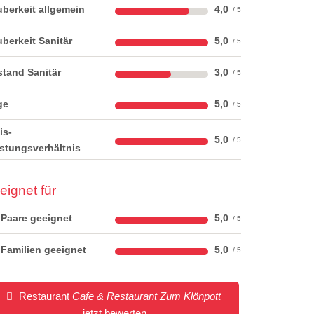
berkeit allgemein
4,0
berkeit Sanitär
5,0
tand Sanitär
3,0
ge
5,0
is-
5,0
stungsverhältnis
eignet für
 Paare geeignet
5,0
 Familien geeignet
5,0
Restaurant
Cafe & Restaurant Zum Klönpott
jetzt bewerten