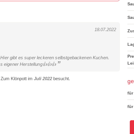
Sau
Sau
18.07.2022
Zus
La
Pre
! Hier gibt es super leckeren selbstgebackenen Kuchen.
Lei
us eigener Herstellung👍👍👍
 Zum Klönpott im
Juli 2022
besucht.
ge
für
für