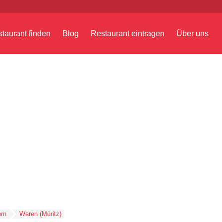
taurant finden
Blog
Restaurant eintragen
Über uns
rn
Waren (Müritz)