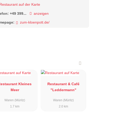
Restaurant auf der Karte
lefon:
+49 399...
anzeigen
mepage:
zum-kloenpott.de/
estaurant Kleines
Restaurant & Café
Meer
"Leddermann"
Waren (Müritz)
Waren (Müritz)
1.7 km
2.0 km