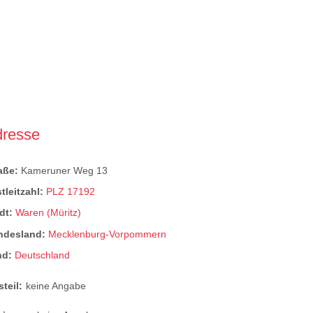
dresse
raße:
Kameruner Weg 13
tleitzahl:
PLZ 17192
dt:
Waren (Müritz)
ndesland:
Mecklenburg-Vorpommern
nd:
Deutschland
steil:
keine Angabe