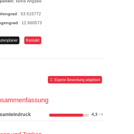
gionen:
keine Angabe
eitengrad
:
53.515772
ngengrad
:
12.660573
utenplaner
Kontakt
Eigene Bewertung abgeben
usammenfassung
samteindruck
4,3