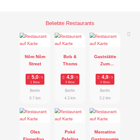
Beliebte Restaurants
Nôm Nôm
Bob &
Gaststätte
Street
Thoms
Zum
Stammtisch
1 Bew.
3 Bew.
2 Bew.
Berlin
Berlin
Berlin
0.7 km
4.3 km
3.2 km
Oles
Poké
Mercatino
Fingerfood
Pelelina
Gastronomie