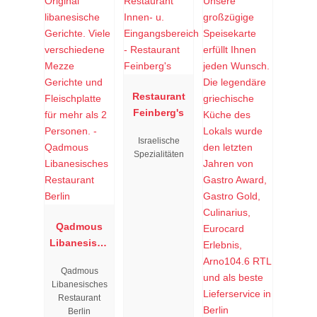
Restaurant
Feinberg's
Israelische
Spezialitäten
Qadmous
Libanesisch
es
Qadmous
Restaurant
Libanesisches
Berlin
Restaurant
Berlin