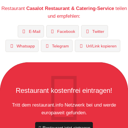
Restaurant
Casalot Restaurant & Catering-Service
teilen
und empfehlen:
E-Mail
Facebook
Twitter
Whatsapp
Telegram
Url/Link kopieren
Restaurant kostenfrei eintragen!
Tritt dem restaurant.info Netzwerk bei und werde
europaweit gefunden.
Restaurant jetzt eintragen