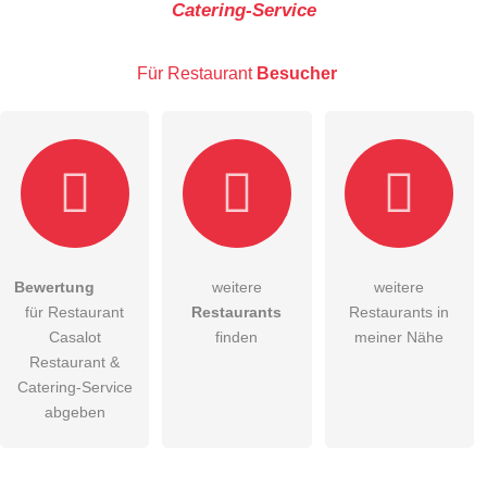
Catering-Service
E-Mail-Adresse (wird nicht veröffentlicht)
Für Restaurant
Besucher
Hiermit akzeptiere ich die
AGB
.
Bewertung
weitere
weitere
für Restaurant
Restaurants
Restaurants in
Die
Datenschutzerklärung
habe ich zur Kenntnis genommen.
Casalot
finden
meiner Nähe
öffentliche Frage stellen
Restaurant &
Abbrechen
Catering-Service
Hinweis:
Bitte beachten Sie, öffentliche Fragen sind
für alle
abgeben
Besucher sichtbar
.
Klicken Sie hier um eine
individuelle Frage
an den