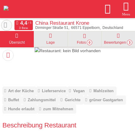
Menu
China Restaurant Krone
Dirminger Straße 51
66571
Eppelborn
Deutschland
3 Bew.
Übersicht
Lage
Fotos
Bewertungen
0
3
Art der Küche
Lieferservice
Vegan
Mahlzeiten
Buffet
Zahlungsmittel
Gerichte
grüner Gastgarten
Hunde erlaubt
zum Mitnehmen
Beschreibung Restaurant