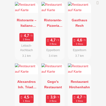
Ristorante –
Ristorante-
Gasthaus
Italiano
Pizzeria
Rech
Schmidt's
ROMANTICA
Haus
2 Bew.
3 Bew.
3 Bew.
Lebach-
Aschbach
Eppelborn
Eppelborn
3.1 km
3.4 km
3.7 km
Alexandros
Gego's
Restaurant
Inh. Triada
Restaurant
Hirchenhahn
Gasidou
1 Bew.
4 Bew.
3 Bew.