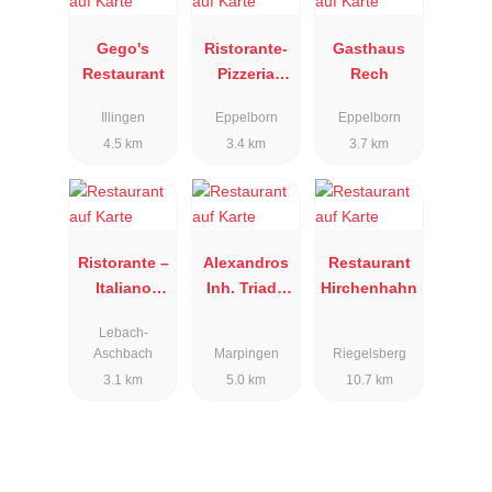
Gego's
Ristorante-
Gasthaus
Restaurant
Pizzeria
Rech
ROMANTICA
Illingen
Eppelborn
Eppelborn
4.5 km
3.4 km
3.7 km
Ristorante –
Alexandros
Restaurant
Italiano
Inh. Triada
Hirchenhahn
Schmidt's
Gasidou
Lebach-
Haus
Aschbach
Marpingen
Riegelsberg
3.1 km
5.0 km
10.7 km