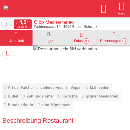
Menu
Cibo Mediterraneo
Weidengasse 19
4052
Basel
Schweiz
3 Bew.
Übersicht
Lage
Fotos
Bewertungen
0
3
Art der Küche
Lieferservice
Vegan
Mahlzeiten
Buffet
Zahlungsmittel
Gerichte
grüner Gastgarten
Hunde erlaubt
zum Mitnehmen
Beschreibung Restaurant