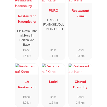
PURO
Restaurant
Restaurant
Zum
FRISCH –
Hasenburg
Braunen
FANTASIEVOLL
Mutz
– INDIVIDUELL
Ein Restaurant
mit Herz im
Herzen von
Basel
Basel
Basel
Basel
1.5 km
1.1 km
1.3 km
LA
Latini
Cheval
Restaurant
Blanc by
Peter Knogl
Basel
Basel
Basel
3.0 km
1.2 km
1.5 km