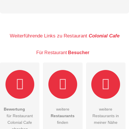
Vorname
Name
Weiterführende Links zu Restaurant
Colonial Cafe
Für Restaurant
Besucher
E-Mail-Adresse (wird nicht veröffentlicht)
Bewertung
weitere
weitere
Hiermit akzeptiere ich die
AGB
.
für Restaurant
Restaurants
Restaurants in
Colonial Cafe
finden
meiner Nähe
Die
Datenschutzerklärung
habe ich zur Kenntnis genommen.
abgeben