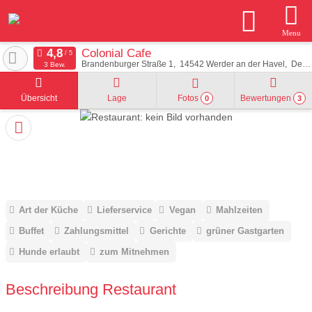
Menu
Colonial Cafe
Brandenburger Straße 1
14542
Werder an der Havel
Deutschland
3 Bew.
Übersicht
Lage
Fotos
Bewertungen
0
3
Art der Küche
Lieferservice
Vegan
Mahlzeiten
Buffet
Zahlungsmittel
Gerichte
grüner Gastgarten
Hunde erlaubt
zum Mitnehmen
Beschreibung Restaurant