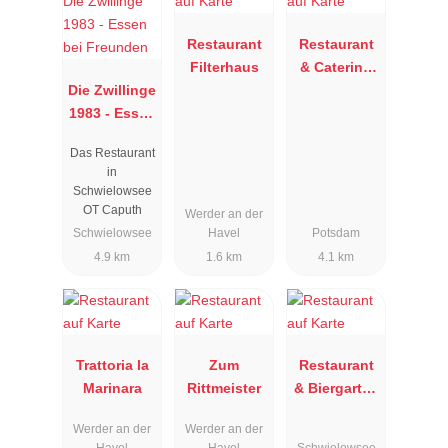
Restaurant
Restaurant
Filterhaus
& Catering
Die Zwillinge
Golmé
1983 - Essen
bei
Das Restaurant
Freunden
in
Schwielowsee
OT Caputh
Werder an der
Schwielowsee
Havel
Potsdam
4.9 km
1.6 km
4.1 km
Trattoria la
Zum
Restaurant
Marinara
Rittmeister
& Biergarten
Himmelreich
Werder an der
Werder an der
Havel
Havel
Schwielowsee