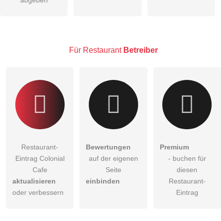
öffentliche Frage stellen
Abbrechen
Hinweis:
Bitte beachten Sie, öffentliche Fragen sind
für alle
Besucher sichtbar
.
Für Restaurant
Betreiber
Klicken Sie hier um eine
individuelle Frage
an den
Restaurant-Eintrag zu stellen
.
Restaurant-
Bewertungen
Premium
Eintrag Colonial
auf der eigenen
- buchen für
Cafe
Seite
diesen
aktualisieren
einbinden
Restaurant-
oder verbessern
Eintrag