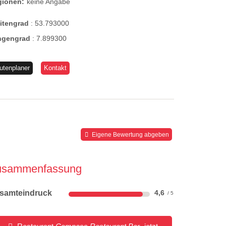
gionen:
keine Angabe
eitengrad
:
53.793000
ngengrad
:
7.899300
utenplaner
Kontakt
Eigene Bewertung abgeben
usammenfassung
samteindruck
4,6