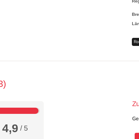
Re
Br
Lä
Ro
3
Z
Ge
4,9
/ 5