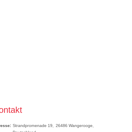
ontakt
resse:
Strandpromenade 19
26486
Wangerooge