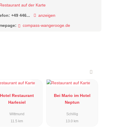
Restaurant auf der Karte
lefon:
+49 446...
anzeigen
mepage:
compass-wangerooge.de
Hotel Restaurant
Bei Mario im Hotel
Harlesiel
Neptun
Wittmund
Schillig
11.5 km
13.0 km