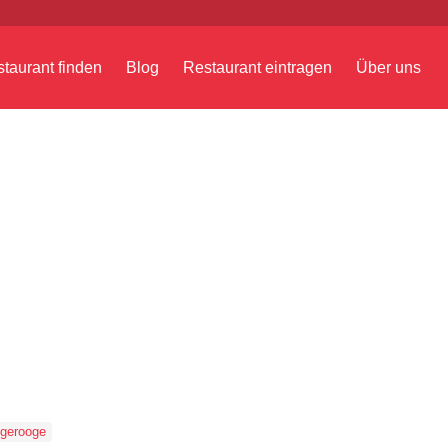
taurant finden
Blog
Restaurant eintragen
Über uns
gerooge