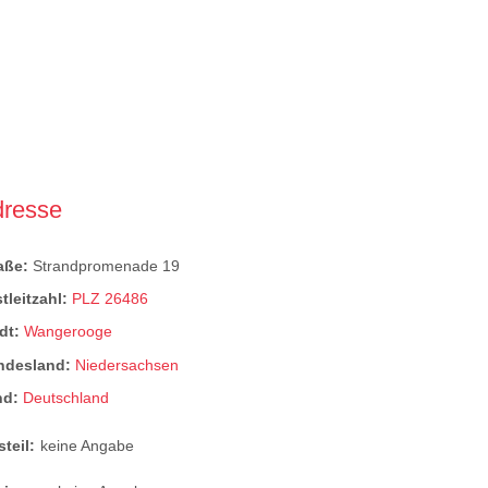
dresse
raße:
Strandpromenade 19
tleitzahl:
PLZ 26486
dt:
Wangerooge
ndesland:
Niedersachsen
nd:
Deutschland
steil:
keine Angabe