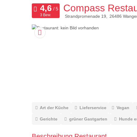
Compass Restau
3 Bew.
Strandpromenade 19
26486
Wange
Art der Küche
Lieferservice
Vegan
Gerichte
grüner Gastgarten
Hunde e
Beschreibung Restaurant