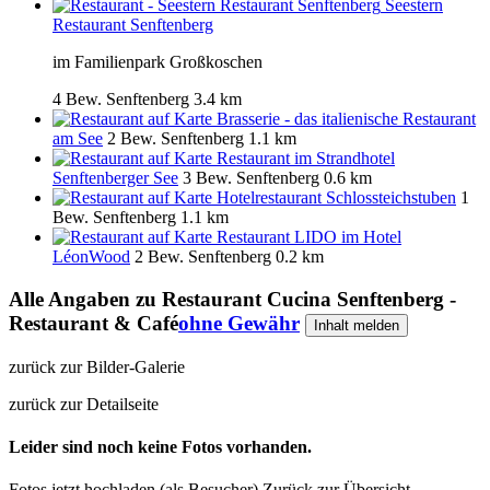
Seestern
Restaurant Senftenberg
im Familienpark Großkoschen
4 Bew.
Senftenberg
3.4 km
Brasserie - das italienische Restaurant
am See
2 Bew.
Senftenberg
1.1 km
Restaurant im Strandhotel
Senftenberger See
3 Bew.
Senftenberg
0.6 km
Hotelrestaurant Schlossteichstuben
1
Bew.
Senftenberg
1.1 km
Restaurant LIDO im Hotel
LéonWood
2 Bew.
Senftenberg
0.2 km
Alle Angaben zu
Restaurant Cucina Senftenberg -
Restaurant & Café
ohne Gewähr
Inhalt melden
zurück zur Bilder-Galerie
zurück zur Detailseite
Leider sind noch keine Fotos vorhanden.
Fotos jetzt hochladen (als Besucher)
Zurück zur Übersicht