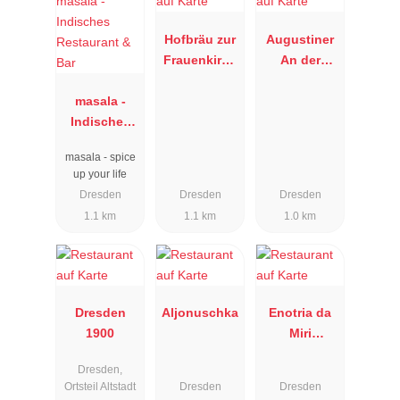
Hofbräu zur
Augustiner
Frauenkirch
An der
e
Frauenkirch
masala -
e
Indisches
Restaurant
masala - spice
& Bar
up your life
Dresden
Dresden
Dresden
1.1 km
1.1 km
1.0 km
Dresden
Aljonuschka
Enotria da
1900
Miri
Ristorante
Dresden,
Pizzeria
Ortsteil Altstadt
Dresden
Dresden