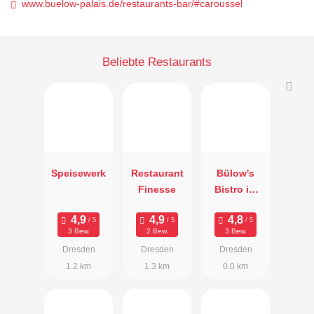
www.buelow-palais.de/restaurants-bar/#caroussel
Beliebte Restaurants
Speisewerk
Restaurant
Bülow's
Finesse
Bistro im
Hotel Bülow
Palais
3 Bew.
2 Bew.
3 Bew.
Dresden
Dresden
Dresden
1.2 km
1.3 km
0.0 km