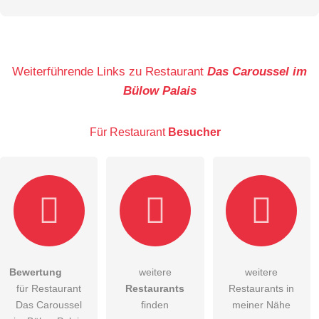
Vorname
Name
Weiterführende Links zu Restaurant
Das Caroussel im
Bülow Palais
E-Mail-Adresse (wird nicht veröffentlicht)
Für Restaurant
Besucher
Hiermit akzeptiere ich die
AGB
.
Bewertung
weitere
weitere
für Restaurant
Restaurants
Restaurants in
Die
Datenschutzerklärung
habe ich zur Kenntnis genommen.
Das Caroussel
finden
meiner Nähe