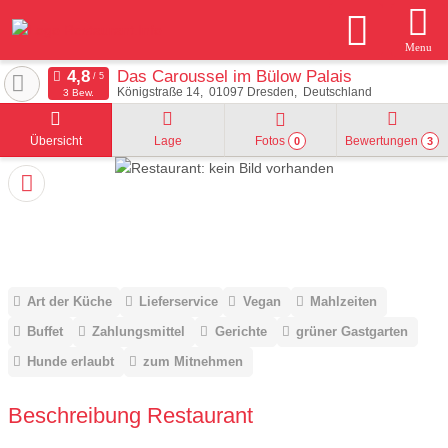
Menu
Das Caroussel im Bülow Palais
Königstraße 14
01097
Dresden
Deutschland
3 Bew.
Übersicht
Lage
Fotos
Bewertungen
0
3
Art der Küche
Lieferservice
Vegan
Mahlzeiten
Buffet
Zahlungsmittel
Gerichte
grüner Gastgarten
Hunde erlaubt
zum Mitnehmen
Beschreibung Restaurant