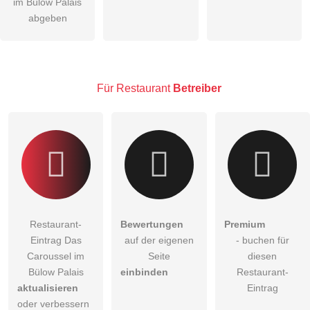
öffentliche Frage stellen
im Bülow Palais
Abbrechen
abgeben
Hinweis:
Bitte beachten Sie, öffentliche Fragen sind
für alle
Besucher sichtbar
.
Klicken Sie hier um eine
individuelle Frage
an den
Restaurant-Eintrag zu stellen
.
Für Restaurant
Betreiber
Restaurant-
Bewertungen
Premium
Eintrag Das
auf der eigenen
- buchen für
Caroussel im
Seite
diesen
Bülow Palais
einbinden
Restaurant-
aktualisieren
Eintrag
oder verbessern