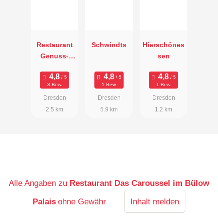
Restaurant
Schwindts
Hierschönes
Genuss-
sen
Atelier
3 Bew.
1 Bew.
1 Bew.
Dresden
Dresden
Dresden
2.5 km
5.9 km
1.2 km
Alle Angaben zu
Restaurant Das Caroussel im Bülow
Palais
ohne Gewähr
Inhalt melden