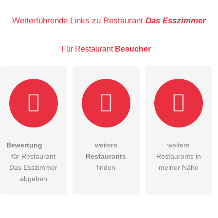
Name
Weiterführende Links zu Restaurant
Das Esszimmer
Für Restaurant
Besucher
E-Mail-Adresse (wird nicht veröffentlicht)
Bewertung
weitere
weitere
Hiermit akzeptiere ich die
AGB
.
für Restaurant
Restaurants
Restaurants in
Das Esszimmer
finden
meiner Nähe
Die
Datenschutzerklärung
habe ich zur Kenntnis genommen.
abgeben
öffentliche Frage stellen
Abbrechen
Hinweis:
Bitte beachten Sie, öffentliche Fragen sind
für alle