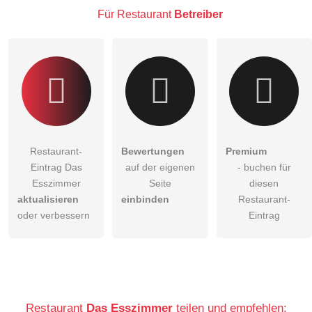
Besucher sichtbar
.
Für Restaurant
Betreiber
Klicken Sie hier um eine
individuelle Frage
an den
Restaurant-Eintrag zu stellen
.
Restaurant-
Bewertungen
Premium
Eintrag Das
auf der eigenen
- buchen für
Esszimmer
Seite
diesen
aktualisieren
einbinden
Restaurant-
oder verbessern
Eintrag
Restaurant
Das Esszimmer
teilen und empfehlen: