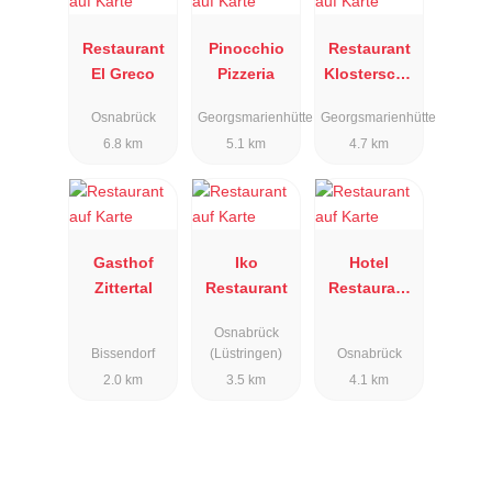
Restaurant
Pinocchio
Restaurant
El Greco
Pizzeria
Klosterschä
nke
Osnabrück
Georgsmarienhütte
Georgsmarienhütte
6.8 km
5.1 km
4.7 km
Gasthof
Iko
Hotel
Zittertal
Restaurant
Restaurant
Huxmühle
Osnabrück
Bissendorf
(Lüstringen)
Osnabrück
2.0 km
3.5 km
4.1 km