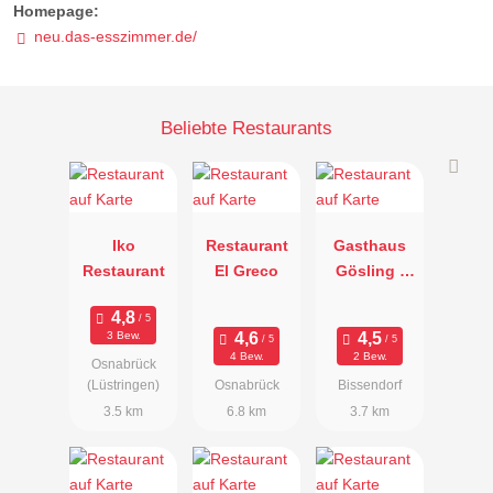
Homepage:
neu.das-esszimmer.de/
Beliebte Restaurants
Iko
Restaurant
Gasthaus
Restaurant
El Greco
Gösling -
Tiemeyer
3 Bew.
4 Bew.
2 Bew.
Osnabrück
(Lüstringen)
Osnabrück
Bissendorf
3.5 km
6.8 km
3.7 km