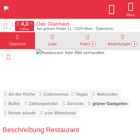
Menu
Das Glashaus
Am grünen Prater 11
1020
Wien
Österreich
4 Bew.
Übersicht
Lage
Fotos
Bewertungen
0
4
Art der Küche
Lieferservice
Vegan
Mahlzeiten
Buffet
Zahlungsmittel
Gerichte
grüner Gastgarten
Hunde erlaubt
zum Mitnehmen
Beschreibung Restaurant