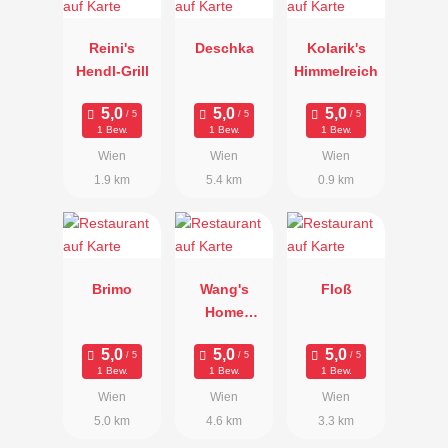
Reini's
Deschka
Kolarik's
Hendl-Grill
Himmelreich
1 Bew.
1 Bew.
1 Bew.
Wien
Wien
Wien
1.9 km
5.4 km
0.9 km
Brimo
Wang's
Floß
Home
Kitchen
1 Bew.
1 Bew.
1 Bew.
Wien
Wien
Wien
5.0 km
4.6 km
3.3 km