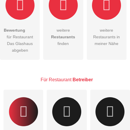
Bewertung
weitere
weitere
Hiermit akzeptiere ich die
AGB
.
für Restaurant
Restaurants
Restaurants in
Das Glashaus
finden
meiner Nähe
Die
Datenschutzerklärung
habe ich zur Kenntnis genommen.
abgeben
öffentliche Frage stellen
Abbrechen
Hinweis:
Bitte beachten Sie, öffentliche Fragen sind
für alle
Besucher sichtbar
.
Für Restaurant
Betreiber
Klicken Sie hier um eine
individuelle Frage
an den
Restaurant-Eintrag zu stellen
.