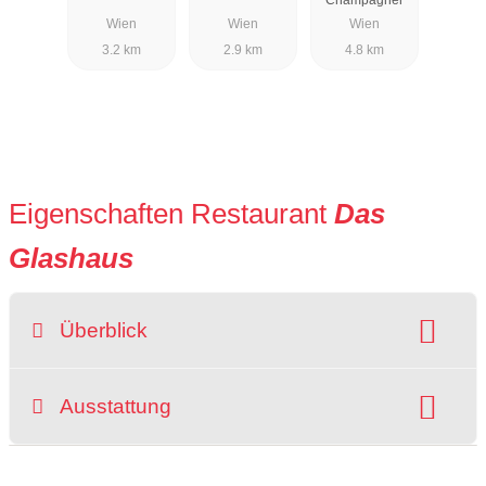
Wien
Wien
Wien
3.2 km
2.9 km
4.8 km
Eigenschaften Restaurant
Das
Glashaus
Überblick
Preisniveau:
Raucherbereich
Ausstattung
grüner Gastgarten
rollstuhlgerecht