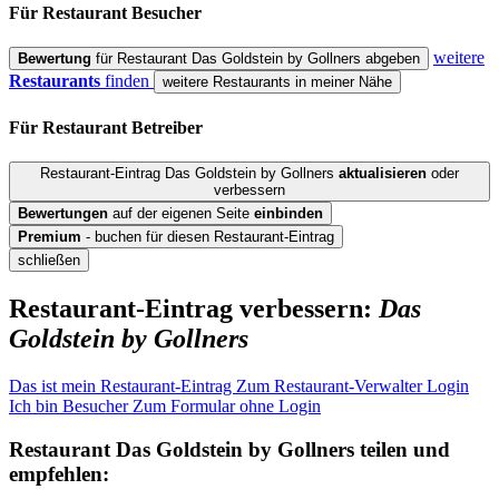
Für Restaurant
Besucher
weitere
Bewertung
für Restaurant Das Goldstein by Gollners abgeben
Restaurants
finden
weitere Restaurants in meiner Nähe
Für Restaurant
Betreiber
Restaurant-Eintrag Das Goldstein by Gollners
aktualisieren
oder
verbessern
Bewertungen
auf der eigenen Seite
einbinden
Premium
- buchen für diesen Restaurant-Eintrag
schließen
Restaurant-Eintrag verbessern:
Das
Goldstein by Gollners
Das ist mein Restaurant-Eintrag
Zum Restaurant-Verwalter Login
Ich bin Besucher
Zum Formular ohne Login
Restaurant
Das Goldstein by Gollners
teilen und
empfehlen: