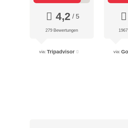
4,2
/ 5
279 Bewertungen
1967
Tripadvisor
Go
via:
via: