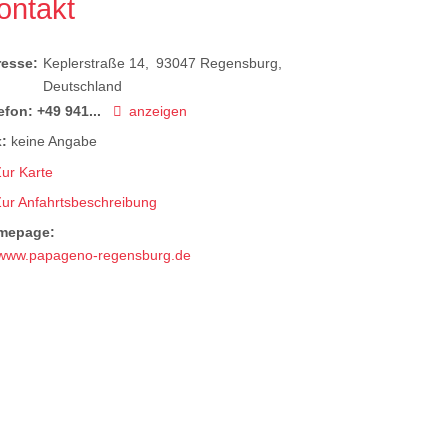
ontakt
resse:
Keplerstraße 14
93047
Regensburg
Deutschland
efon:
+49 941...
anzeigen
:
keine Angabe
ur Karte
Zur Anfahrtsbeschreibung
mepage:
www.papageno-regensburg.de