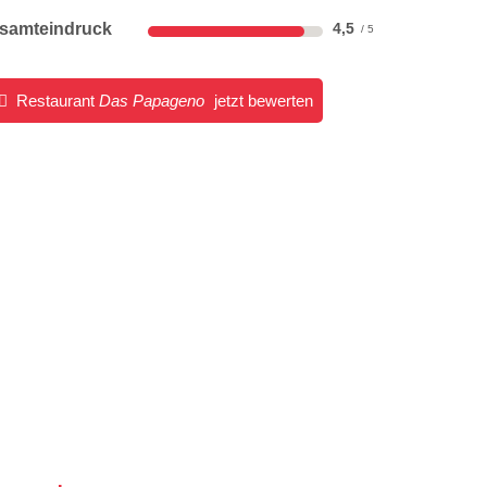
samteindruck
4,5
Restaurant
Das Papageno
jetzt bewerten