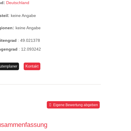
nd:
Deutschland
steil:
keine Angabe
gionen:
keine Angabe
eitengrad
:
49.021378
ngengrad
:
12.093242
utenplaner
Kontakt
Eigene Bewertung abgeben
usammenfassung