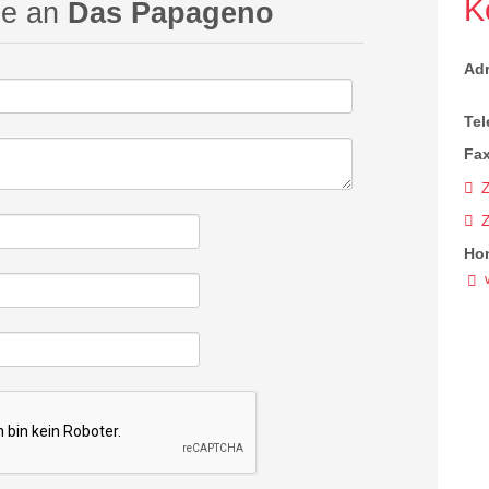
K
ge an
Das Papageno
Ad
Tel
Fax
Z
Ho