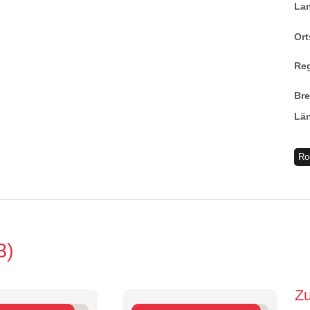
La
Ort
Re
Br
Lä
Ro
3
Z