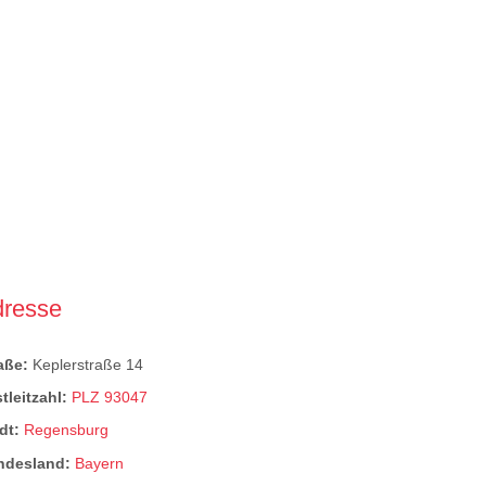
dresse
raße:
Keplerstraße 14
tleitzahl:
PLZ 93047
dt:
Regensburg
ndesland:
Bayern