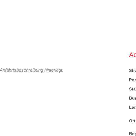
A
Anfahrtsbeschreibung hinterlegt.
St
Pos
Sta
Bu
La
Ort
Re