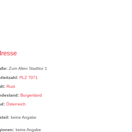
dresse
raße:
Zum Alten Stadttor 1
tleitzahl:
PLZ 7071
dt:
Rust
ndesland:
Burgenland
nd:
Österreich
steil:
keine Angabe
gionen:
keine Angabe