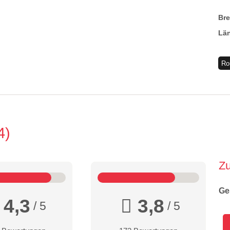
Br
Lä
Ro
4
Z
Ge
4,3
3,8
/ 5
/ 5