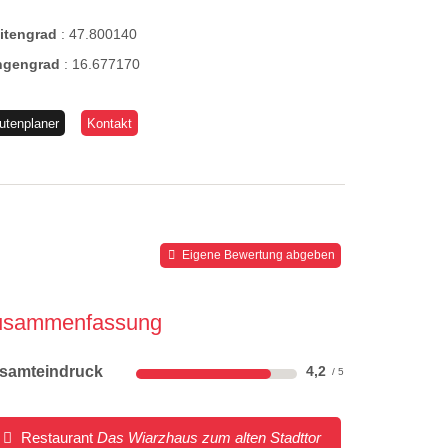
eitengrad
:
47.800140
ngengrad
:
16.677170
utenplaner
Kontakt
Eigene Bewertung abgeben
usammenfassung
samteindruck
4,2
Restaurant
Das Wiarzhaus zum alten Stadttor