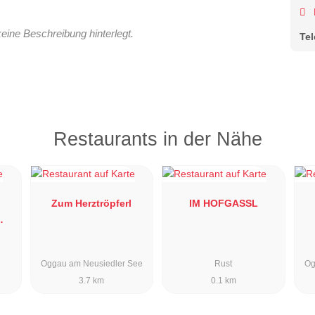
keine Beschreibung hinterlegt.
Te
Restaurants in der Nähe
Zum Herztröpferl
IM HOFGASSL
Oggau am Neusiedler See
Rust
Og
3.7 km
0.1 km