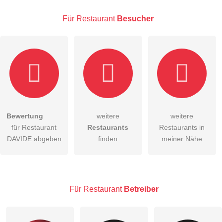
Für Restaurant
Besucher
E-Mail-Adresse (wird nicht veröffentlicht)
Bewertung
weitere
weitere
Hiermit akzeptiere ich die
AGB
.
für Restaurant
Restaurants
Restaurants in
DAVIDE abgeben
finden
meiner Nähe
Die
Datenschutzerklärung
habe ich zur Kenntnis genommen.
öffentliche Frage stellen
Abbrechen
Hinweis:
Bitte beachten Sie, öffentliche Fragen sind
für alle
Für Restaurant
Betreiber
Besucher sichtbar
.
Klicken Sie hier um eine
individuelle Frage
an den