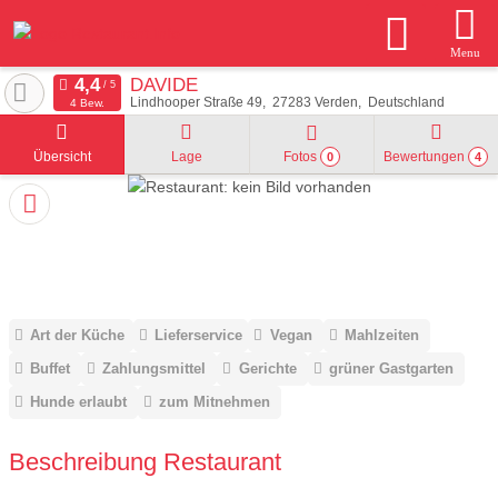
Menu
DAVIDE
Lindhooper Straße 49
27283
Verden
Deutschland
4 Bew.
Übersicht
Lage
Fotos
Bewertungen
0
4
Art der Küche
Lieferservice
Vegan
Mahlzeiten
Buffet
Zahlungsmittel
Gerichte
grüner Gastgarten
Hunde erlaubt
zum Mitnehmen
Beschreibung Restaurant