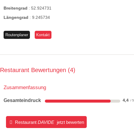
Breitengrad
:
52.924731
Längengrad
:
9.245734
Routenplaner
Kontakt
Restaurant Bewertungen
4
Zusammenfassung
Gesamteindruck
4,4
Restaurant
DAVIDE
jetzt bewerten