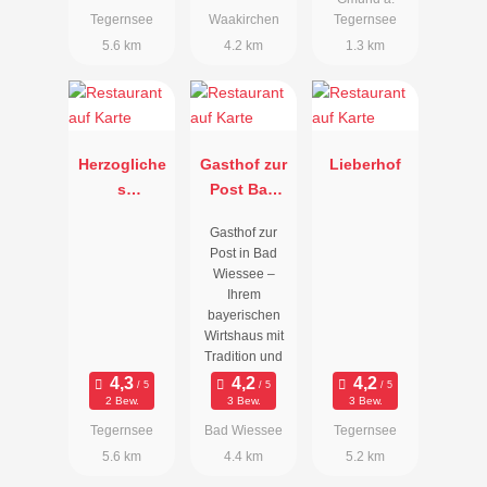
Tegernsee
Waakirchen
Tegernsee
5.6 km
4.2 km
1.3 km
Herzogliche
Gasthof zur
Lieberhof
s
Post Bad
Bräustüberl
Wiessee
Gasthof zur
Tegernsee
Post in Bad
Wiessee –
Ihrem
bayerischen
Wirtshaus mit
Tradition und
2 Bew.
3 Bew.
3 Bew.
Tegernsee
Bad Wiessee
Tegernsee
5.6 km
4.4 km
5.2 km