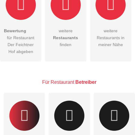
Bewertung
weitere
weitere
Hiermit akzeptiere ich die
AGB
.
für Restaurant
Restaurants
Restaurants in
Der Feichtner
finden
meiner Nähe
Die
Datenschutzerklärung
habe ich zur Kenntnis genommen.
Hof abgeben
öffentliche Frage stellen
Abbrechen
Hinweis:
Bitte beachten Sie, öffentliche Fragen sind
für alle
Besucher sichtbar
.
Für Restaurant
Betreiber
Klicken Sie hier um eine
individuelle Frage
an den
Restaurant-Eintrag zu stellen
.