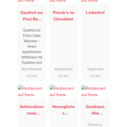
Gasthof zur
Piroch's im
Lieberhof
Post Bad
Christlwirt
Wiessee
Gasthof zur
Post in Bad
Wiessee –
Ihrem
bayerischen
Wirtshaus mit
Tradition und
Bad Wiessee
Waakirchen
Tegernsee
4.4 km
4.2 km
5.2 km
Schlossbren
Herzogliche
Gasthaus
nerei
s
Alte
Tegernsee
Bräustüberl
Schmiede
Gmund a.
Tegernsee