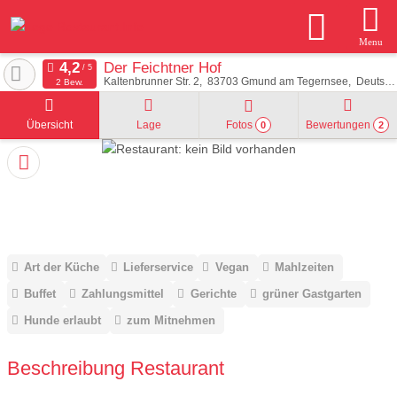
Menu
Der Feichtner Hof
Kaltenbrunner Str. 2
83703
Gmund am Tegernsee
Deutschland
2 Bew.
Übersicht
Lage
Fotos
Bewertungen
0
2
Art der Küche
Lieferservice
Vegan
Mahlzeiten
Buffet
Zahlungsmittel
Gerichte
grüner Gastgarten
Hunde erlaubt
zum Mitnehmen
Beschreibung Restaurant