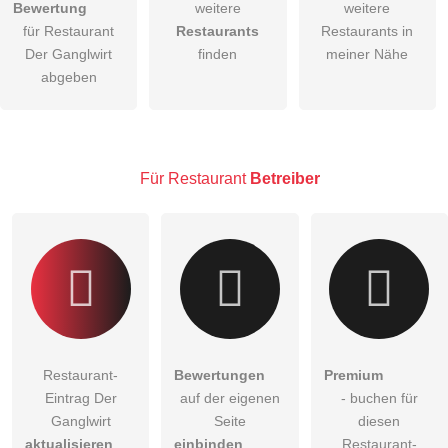
Bewertung
weitere
weitere
Hiermit akzeptiere ich die
AGB
.
für Restaurant
Restaurants
Restaurants in
Der Ganglwirt
finden
meiner Nähe
Die
Datenschutzerklärung
habe ich zur Kenntnis genommen.
abgeben
öffentliche Frage stellen
Abbrechen
Hinweis:
Bitte beachten Sie, öffentliche Fragen sind
für alle
Besucher sichtbar
.
Für Restaurant
Betreiber
Klicken Sie hier um eine
individuelle Frage
an den
Restaurant-Eintrag zu stellen
.
Restaurant-
Bewertungen
Premium
Eintrag Der
auf der eigenen
- buchen für
Ganglwirt
Seite
diesen
aktualisieren
einbinden
Restaurant-