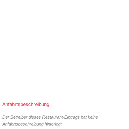
17:30-21:00
11:00-14:00
17:30-21:00
11:00-21:00
10:00-16:00
10:00-16:00
Anfahrtsbeschreibung
Der Betreiber dieses Restaurant-Eintrags hat keine
Anfahrtsbeschreibung hinterlegt.