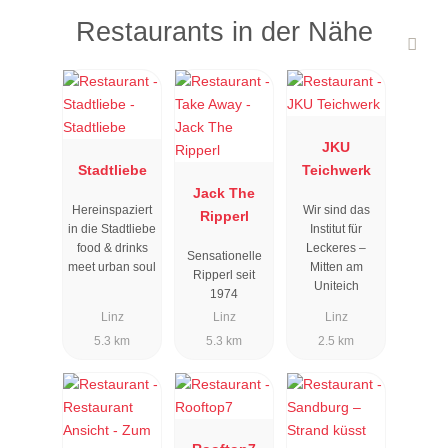
Restaurants in der Nähe
JKU
Stadtliebe
Teichwerk
Jack The
Hereinspaziert
Wir sind das
Ripperl
in die Stadtliebe
Institut für
food & drinks
Leckeres –
Sensationelle
meet urban soul
Mitten am
Ripperl seit
Uniteich
1974
Linz
Linz
Linz
5.3 km
5.3 km
2.5 km