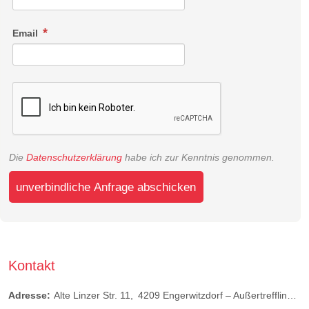
Email
Die
Datenschutzerklärung
habe ich zur Kenntnis genommen.
unverbindliche Anfrage abschicken
Kontakt
Adresse:
Alte Linzer Str. 11
4209
Engerwitzdorf – Außertreffling
Ö