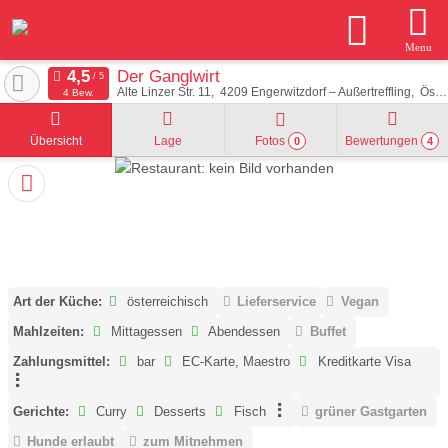
Menu
Der Ganglwirt
Alte Linzer Str. 11
4209
Engerwitzdorf – Außertreffling
Österreich
4 Bew.
Übersicht
Lage
Fotos
Bewertungen
0
4
Art der Küche:
österreichisch
Lieferservice
Vegan
Mahlzeiten:
Mittagessen
Abendessen
Buffet
Zahlungsmittel:
bar
EC-Karte, Maestro
Kreditkarte Visa
Gerichte:
Curry
Desserts
Fisch
grüner Gastgarten
Hunde erlaubt
zum Mitnehmen