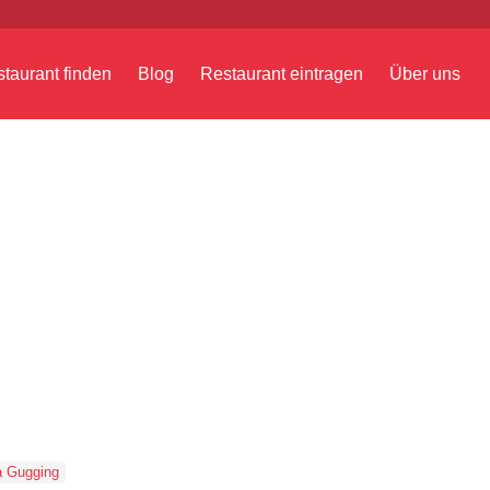
taurant finden
Blog
Restaurant eintragen
Über uns
a Gugging