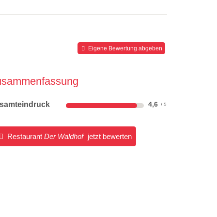
Eigene Bewertung abgeben
usammenfassung
samteindruck
4,6
Restaurant
Der Waldhof
jetzt bewerten