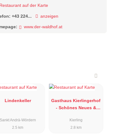
Restaurant auf der Karte
lefon:
+43 224...
anzeigen
mepage:
www.der-waldhof.at
Lindenkeller
Gasthaus Kierlingerhof
- Schönes Neues &
Altes sowie
Sankt Andrä-Wördern
Kierling
Kulinarisches
2.5 km
2.8 km