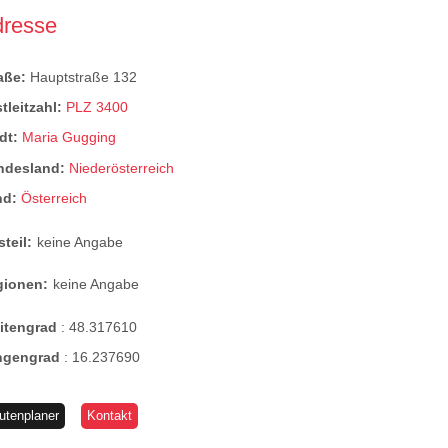
dresse
raße:
Hauptstraße 132
tleitzahl:
PLZ 3400
dt:
Maria Gugging
ndesland:
Niederösterreich
nd:
Österreich
steil:
keine Angabe
gionen:
keine Angabe
eitengrad
:
48.317610
ngengrad
:
16.237690
utenplaner
Kontakt