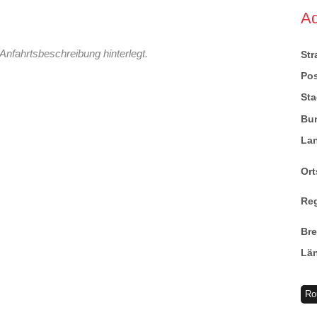
A
Anfahrtsbeschreibung hinterlegt.
St
Pos
Sta
Bu
La
Ort
Re
Br
Lä
Ro