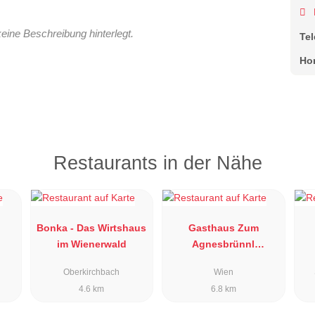
keine Beschreibung hinterlegt.
Te
Ho
Restaurants in der Nähe
Bonka - Das Wirtshaus
Gasthaus Zum
im Wienerwald
Agnesbrünnl
/Jägerwiese
Oberkirchbach
Wien
4.6 km
6.8 km