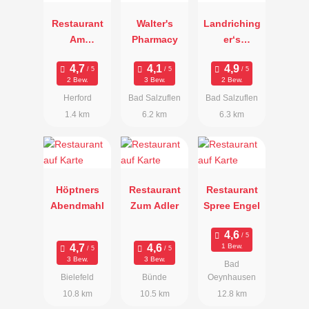
Restaurant
Walter's
Landriching
Am
Pharmacy
er‘s
Osterfeuer
Alexandra
2 Bew.
3 Bew.
2 Bew.
Herford
Bad Salzuflen
Bad Salzuflen
1.4 km
6.2 km
6.3 km
Höptners
Restaurant
Restaurant
Abendmahl
Zum Adler
Spree Engel
1 Bew.
3 Bew.
3 Bew.
Bad
Bielefeld
Bünde
Oeynhausen
10.8 km
10.5 km
12.8 km