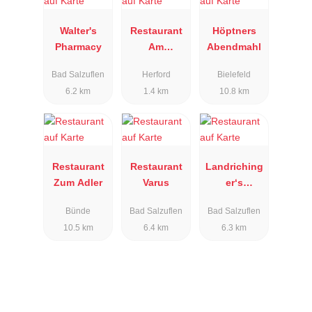
Walter's
Restaurant
Höptners
Pharmacy
Am
Abendmahl
Osterfeuer
Bad Salzuflen
Herford
Bielefeld
6.2 km
1.4 km
10.8 km
Restaurant
Restaurant
Landriching
Zum Adler
Varus
er‘s
Alexandra
Bünde
Bad Salzuflen
Bad Salzuflen
10.5 km
6.4 km
6.3 km