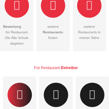
Bewertung
weitere
weitere
Hiermit akzeptiere ich die
AGB
.
für Restaurant
Restaurants
Restaurants in
Die Alte Schule
finden
meiner Nähe
Die
Datenschutzerklärung
habe ich zur Kenntnis genommen.
abgeben
öffentliche Frage stellen
Abbrechen
Hinweis:
Bitte beachten Sie, öffentliche Fragen sind
für alle
Besucher sichtbar
.
Für Restaurant
Betreiber
Klicken Sie hier um eine
individuelle Frage
an den
Restaurant-Eintrag zu stellen
.