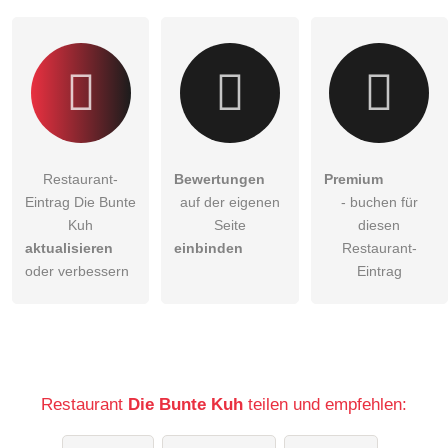
Klicken Sie hier um eine
individuelle Frage
an den
Restaurant-Eintrag zu stellen
.
Restaurant-
Bewertungen
Premium
Eintrag Die Bunte
auf der eigenen
- buchen für
Kuh
Seite
diesen
aktualisieren
einbinden
Restaurant-
oder verbessern
Eintrag
Restaurant
Die Bunte Kuh
teilen und empfehlen: