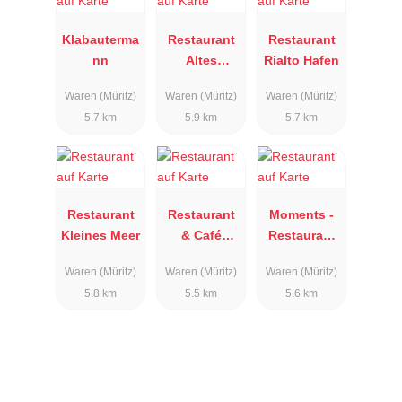
Klabauterma
Restaurant
Restaurant
nn
Altes
Rialto Hafen
Reusenhus
Waren (Müritz)
Waren (Müritz)
Waren (Müritz)
5.7 km
5.9 km
5.7 km
Restaurant
Restaurant
Moments -
Kleines Meer
& Café
Restaurant
"Ledderman
& Bar
Waren (Müritz)
Waren (Müritz)
Waren (Müritz)
n"
5.8 km
5.5 km
5.6 km