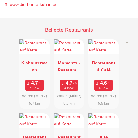
www.die-bunte-kuh.info/
Beliebte Restaurants
Klabauterma
Moments -
Restaurant
nn
Restaurant
& Café
& Bar
"Ledderman
n"
5 Bew.
4 Bew.
4 Bew.
Waren (Müritz)
Waren (Müritz)
Waren (Müritz)
5.7 km
5.6 km
5.5 km
Restaurant
Restaurant
Alte