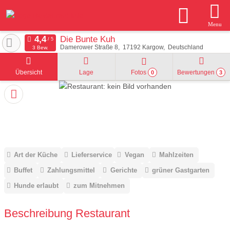
Menu
Die Bunte Kuh
Damerower Straße 8
17192
Kargow
Deutschland
3 Bew.
Übersicht
Lage
Fotos
Bewertungen
0
3
Art der Küche
Lieferservice
Vegan
Mahlzeiten
Buffet
Zahlungsmittel
Gerichte
grüner Gastgarten
Hunde erlaubt
zum Mitnehmen
Beschreibung Restaurant