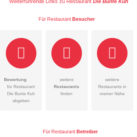
Weiterführende Links zu Restaurant
Die Bunte Kuh
Für Restaurant
Besucher
E-Mail-Adresse (wird nicht veröffentlicht)
Bewertung
weitere
weitere
Hiermit akzeptiere ich die
AGB
.
für Restaurant
Restaurants
Restaurants in
Die Bunte Kuh
finden
meiner Nähe
Die
Datenschutzerklärung
habe ich zur Kenntnis genommen.
abgeben
öffentliche Frage stellen
Abbrechen
Hinweis:
Bitte beachten Sie, öffentliche Fragen sind
für alle
Besucher sichtbar
.
Für Restaurant
Betreiber