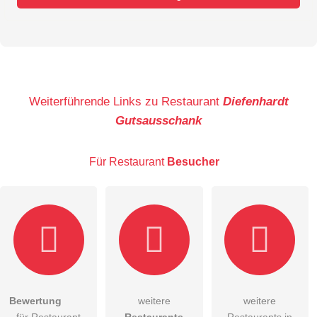
Vorname
Name
Weiterführende Links zu Restaurant
Diefenhardt
Gutsausschank
E-Mail-Adresse (wird nicht veröffentlicht)
Für Restaurant
Besucher
Hiermit akzeptiere ich die
AGB
.
Bewertung
weitere
weitere
für Restaurant
Restaurants
Restaurants in