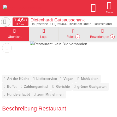
Menu
Diefenhardt Gutsausschank
Hauptstraße 9-11
65344
Eltville am Rhein
Deutschland
3 Bew.
Übersicht
Lage
Fotos
Bewertungen
0
3
Art der Küche
Lieferservice
Vegan
Mahlzeiten
Buffet
Zahlungsmittel
Gerichte
grüner Gastgarten
Hunde erlaubt
zum Mitnehmen
Beschreibung Restaurant