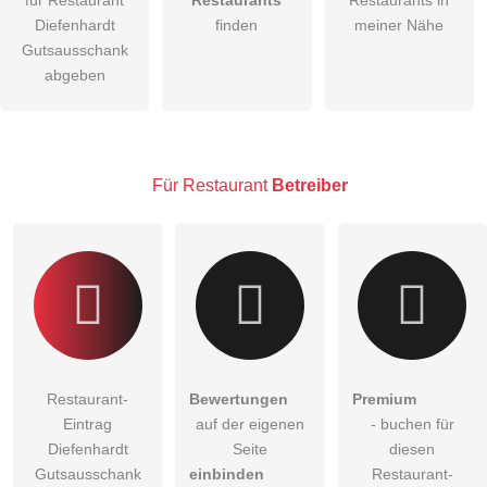
Die
Datenschutzerklärung
habe ich zur Kenntnis genommen.
Diefenhardt
finden
meiner Nähe
öffentliche Frage stellen
Gutsausschank
Abbrechen
abgeben
Hinweis:
Bitte beachten Sie, öffentliche Fragen sind
für alle
Besucher sichtbar
.
Klicken Sie hier um eine
individuelle Frage
an den
Restaurant-Eintrag zu stellen
.
Für Restaurant
Betreiber
Restaurant-
Bewertungen
Premium
Eintrag
auf der eigenen
- buchen für
Diefenhardt
Seite
diesen
Gutsausschank
einbinden
Restaurant-