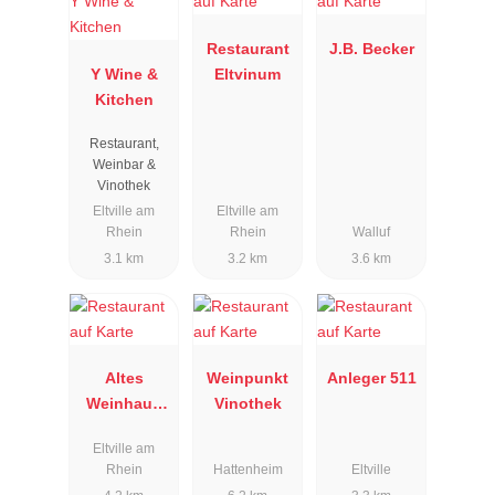
Restaurant
J.B. Becker
Y Wine &
Eltvinum
Kitchen
Restaurant,
Weinbar &
Vinothek
Eltville am
Eltville am
Rhein
Rhein
Walluf
3.1 km
3.2 km
3.6 km
Altes
Weinpunkt
Anleger 511
Weinhaus
Vinothek
Schuster
Eltville am
Rhein
Hattenheim
Eltville