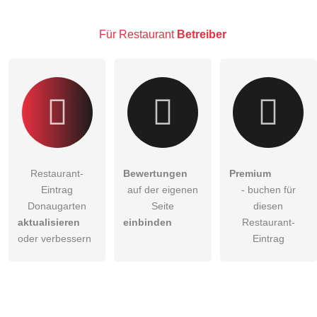
Hinweis:
Bitte beachten Sie, öffentliche Fragen sind
für alle
Besucher sichtbar
.
Für Restaurant
Betreiber
Klicken Sie hier um eine
individuelle Frage
an den
Restaurant-Eintrag zu stellen
.
Restaurant-
Bewertungen
Premium
Eintrag
auf der eigenen
- buchen für
Donaugarten
Seite
diesen
aktualisieren
einbinden
Restaurant-
oder verbessern
Eintrag