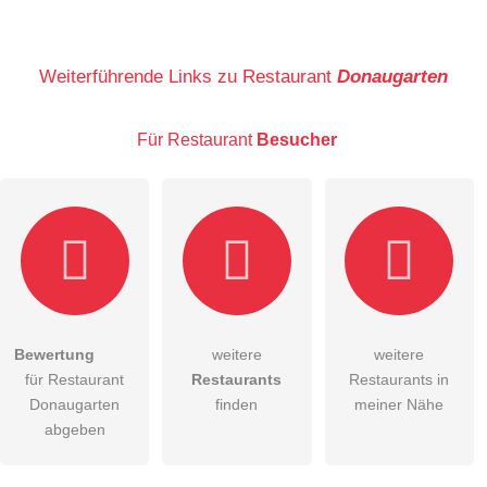
Name
Weiterführende Links zu Restaurant
Donaugarten
Für Restaurant
Besucher
E-Mail-Adresse (wird nicht veröffentlicht)
Bewertung
weitere
weitere
Hiermit akzeptiere ich die
AGB
.
für Restaurant
Restaurants
Restaurants in
Donaugarten
finden
meiner Nähe
Die
Datenschutzerklärung
habe ich zur Kenntnis genommen.
abgeben
öffentliche Frage stellen
Abbrechen