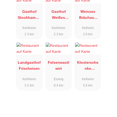
Gasthof
Gasthof
Weisses
Stockhamme
Weißes
Bräuhaus
r
Lamm
Kelheim
Kehlheim
Kehlheim
Kelheim
2.3 km
2.3 km
2.0 km
Landgasthof
Felsenwastl
Klostersche
Frischeisen
wirt
nke
Weltenburg
Kehlheim
Essing
Kelheim
3.1 km
8.4 km
5.6 km