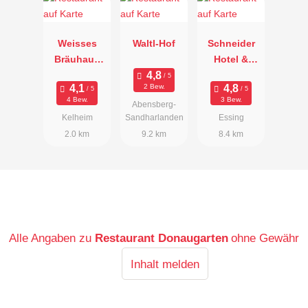
Weisses
Waltl-Hof
Schneider
Bräuhaus
Hotel &
Kelheim
Brauereigast
2 Bew.
hof
4 Bew.
3 Bew.
Abensberg-
Kelheim
Sandharlanden
Essing
2.0 km
9.2 km
8.4 km
Alle Angaben zu
Restaurant Donaugarten
ohne Gewähr
Inhalt melden