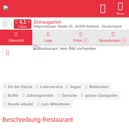
Menu
Donaugarten
Regensburger Straße 65
93309
Kelheim
Deutschland
3 Bew.
Übersicht
Lage
Fotos
Bewertungen
0
3
Art der Küche
Lieferservice
Vegan
Mahlzeiten
Buffet
Zahlungsmittel
Gerichte
grüner Gastgarten
Hunde erlaubt
zum Mitnehmen
Beschreibung Restaurant