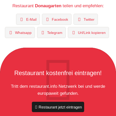
Restaurant
Donaugarten
teilen und empfehlen:
E-Mail
Facebook
Twitter
Whatsapp
Telegram
Url/Link kopieren
Restaurant kostenfrei eintragen!
Tritt dem restaurant.info Netzwerk bei und werde
europaweit gefunden.
Restaurant jetzt eintragen