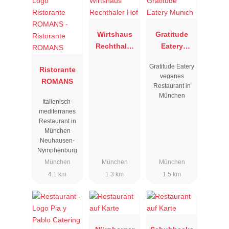
Wirtshaus
Gratitude
Rechthaler
Eatery
Hof
Munich
Gratitude Eatery
Ristorante
veganes
ROMANS
Restaurant in
München
Italienisch-
mediterranes
Restaurant in
München
Neuhausen-
Nymphenburg
München
München
München
4.1 km
1.3 km
1.5 km