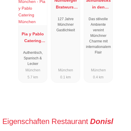
Nürnberger
Schuhbecks
Bratwurst
in den
Glöckl am
Südtiroler
127 Jahre
Das stilvolle
Dom
Stuben
Münchner
Ambiente
Gastlichkeit
vereint
Pia y Pablo
Münchner
Catering
Charme mit
internationalem
München
Flair
Authentisch,
Spanisch &
Lecker
München
München
München
5.7 km
0.1 km
0.4 km
Eigenschaften Restaurant
Donisl