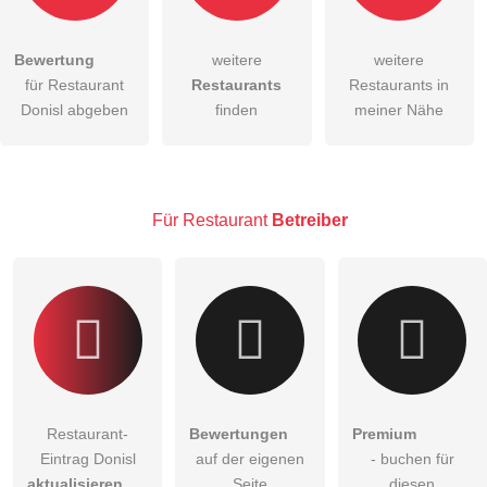
Bewertung
weitere
weitere
Hiermit akzeptiere ich die
AGB
.
für Restaurant
Restaurants
Restaurants in
Donisl abgeben
finden
meiner Nähe
Die
Datenschutzerklärung
habe ich zur Kenntnis genommen.
öffentliche Frage stellen
Abbrechen
Hinweis:
Bitte beachten Sie, öffentliche Fragen sind
für alle
Für Restaurant
Betreiber
Besucher sichtbar
.
Klicken Sie hier um eine
individuelle Frage
an den
Restaurant-Eintrag zu stellen
.
Restaurant-
Bewertungen
Premium
Eintrag Donisl
auf der eigenen
- buchen für
aktualisieren
Seite
diesen