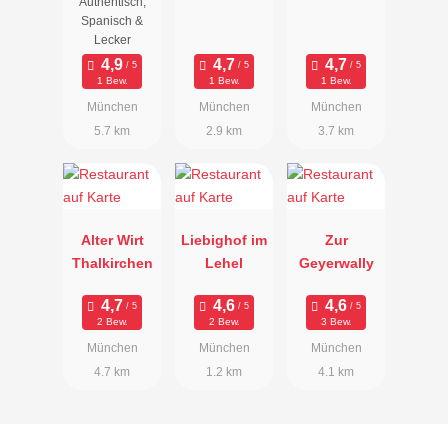
Authentisch,
Spanisch &
Lecker
1 Bew.
1 Bew.
1 Bew.
München
München
München
5.7 km
2.9 km
3.7 km
Alter Wirt
Liebighof im
Zur
Thalkirchen
Lehel
Geyerwally
2 Bew.
2 Bew.
3 Bew.
München
München
München
4.7 km
1.2 km
4.1 km