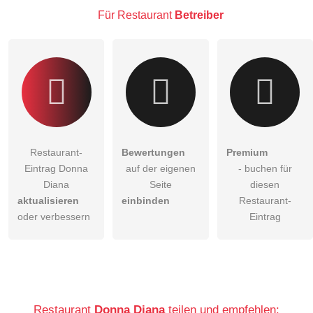
Besucher sichtbar
.
Für Restaurant
Betreiber
Klicken Sie hier um eine
individuelle Frage
an den
Restaurant-Eintrag zu stellen
.
Restaurant-
Bewertungen
Premium
Eintrag Donna
auf der eigenen
- buchen für
Diana
Seite
diesen
aktualisieren
einbinden
Restaurant-
oder verbessern
Eintrag
Restaurant
Donna Diana
teilen und empfehlen: