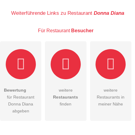
Name
Weiterführende Links zu Restaurant
Donna Diana
Für Restaurant
Besucher
E-Mail-Adresse (wird nicht veröffentlicht)
Bewertung
weitere
weitere
Hiermit akzeptiere ich die
AGB
.
für Restaurant
Restaurants
Restaurants in
Donna Diana
finden
meiner Nähe
Die
Datenschutzerklärung
habe ich zur Kenntnis genommen.
abgeben
öffentliche Frage stellen
Abbrechen
Hinweis:
Bitte beachten Sie, öffentliche Fragen sind
für alle