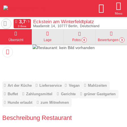
Menu
Eckstein am Winterfeldtplatz
Maaßenstr. 14
10777
Berlin
Deutschland
3 Bew.
Übersicht
Lage
Fotos
Bewertungen
0
3
Art der Küche
Lieferservice
Vegan
Mahlzeiten
Buffet
Zahlungsmittel
Gerichte
grüner Gastgarten
Hunde erlaubt
zum Mitnehmen
Beschreibung Restaurant