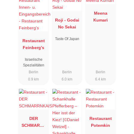
Meena
Roji - Godai
Kumari
No Sekai
Taste Of Japan
Restaurant
Feinberg's
Israelische
Spezialitäten
Berlin
Berlin
Berlin
0.9 km
6.0 km
6.4 km
DER
Restaurant
SCHMARRN
Potemkin
KAISER