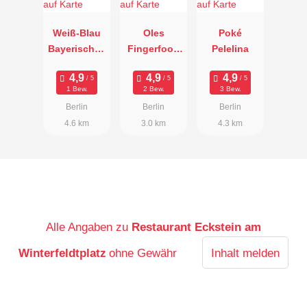
Weiß-Blau
Oles
Poké
Bayerisches
Fingerfood
Pelelina
Schmankerl
Fabrik
paradies
1 Bew.
2 Bew.
3 Bew.
Berlin
Berlin
Berlin
4.6 km
3.0 km
4.3 km
Alle Angaben zu
Restaurant Eckstein am
Winterfeldtplatz
ohne Gewähr
Inhalt melden