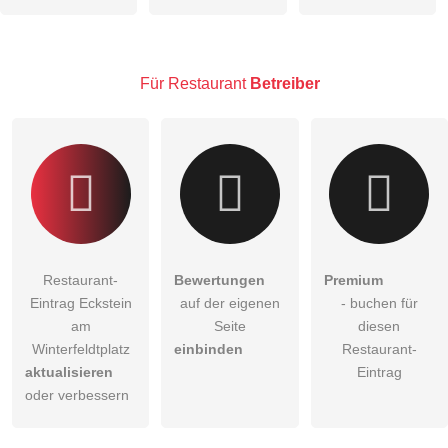
Hinweis:
Bitte beachten Sie, öffentliche Fragen sind
für alle
Besucher sichtbar
.
Klicken Sie hier um eine
individuelle Frage
an den
Restaurant-Eintrag zu stellen
.
Für Restaurant
Betreiber
Restaurant-
Bewertungen
Premium
Eintrag Eckstein
auf der eigenen
- buchen für
am
Seite
diesen
Winterfeldtplatz
einbinden
Restaurant-
aktualisieren
Eintrag
oder verbessern