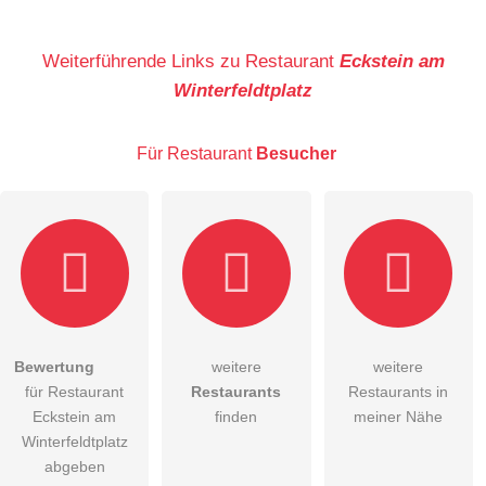
Name
Weiterführende Links zu Restaurant
Eckstein am
Winterfeldtplatz
E-Mail-Adresse (wird nicht veröffentlicht)
Für Restaurant
Besucher
Hiermit akzeptiere ich die
AGB
.
Bewertung
weitere
weitere
für Restaurant
Restaurants
Restaurants in
Die
Datenschutzerklärung
habe ich zur Kenntnis genommen.
Eckstein am
finden
meiner Nähe
öffentliche Frage stellen
Winterfeldtplatz
Abbrechen
abgeben