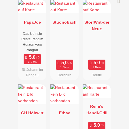
PapaJoe
Stuonobach
StorfWirt-der
Neue
Das kleinste
Restaurant im
Herzen vom
Pongau.
1 Bew.
1 Bew.
1 Bew.
St. Johann im
Pongau
Dornbirn
Reutte
Reini's
GH Höhwirt
Erbse
Hendl-Grill