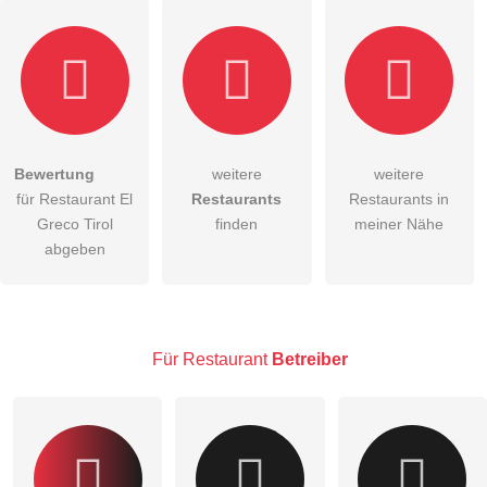
Bewertung
weitere
weitere
Hiermit akzeptiere ich die
AGB
.
für Restaurant El
Restaurants
Restaurants in
Greco Tirol
finden
meiner Nähe
Die
Datenschutzerklärung
habe ich zur Kenntnis genommen.
abgeben
öffentliche Frage stellen
Abbrechen
Hinweis:
Bitte beachten Sie, öffentliche Fragen sind
für alle
Besucher sichtbar
.
Für Restaurant
Betreiber
Klicken Sie hier um eine
individuelle Frage
an den
Restaurant-Eintrag zu stellen
.