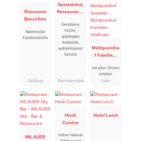
Speiselokal,
Ristorante
Restaurant "
Beccofino
Resengoerg
Gehobene
"
Küche,
Italienische
gepflegtes
Familienküche
Ambiente,
Mühlpointho
aufmerksamer
Service
f Familien-
Vitalhotel
mit allen Sinnen
erleben
Salzburg
Ebermannstadt
Lofer
Hindi
Hotel Lerch
Cuisine
Indian Natural
IMLAUER